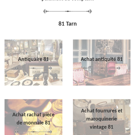
81 Tarn
Antiquaire 81
Achat antiquité 81
Achat fourrures et
Achat rachat pièce
maroquinerie
de monnaie 81
vintage 81