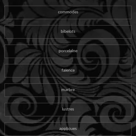
commodes
bibelots
porcelaine
faïence
marbre
lustres
appliques