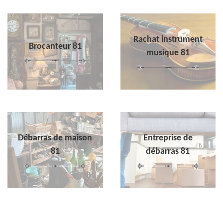
Rachat instrument
Brocanteur 81
musique 81
Débarras de maison
Entreprise de
81
débarras 81