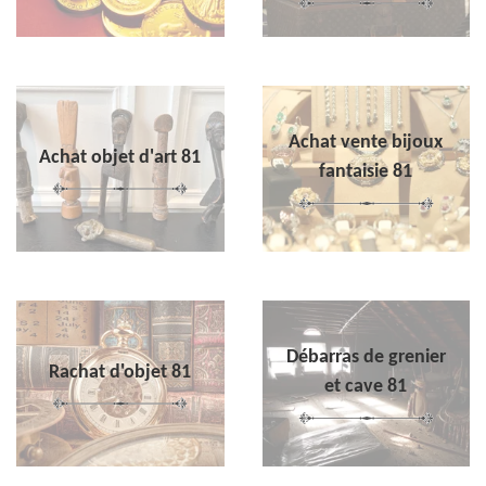
Achat vente bijoux
Achat objet d'art 81
fantaisie 81
Débarras de grenier
Rachat d'objet 81
et cave 81