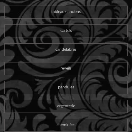
tableaux anciens
cartels
candelabres
reveils
pendules
argenterie
cheminées