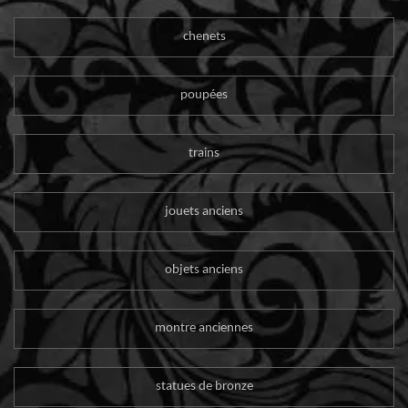
chenets
poupées
trains
jouets anciens
objets anciens
montre anciennes
statues de bronze