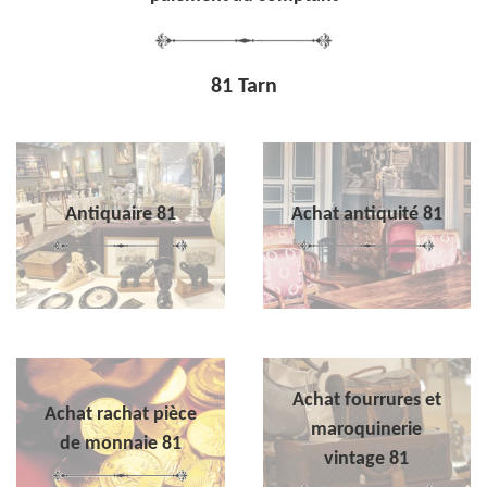
81 Tarn
Antiquaire 81
Achat antiquité 81
Achat fourrures et
Achat rachat pièce
maroquinerie
de monnaie 81
vintage 81