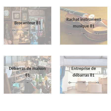
Rachat instrument
Brocanteur 81
musique 81
Débarras de maison
Entreprise de
81
débarras 81