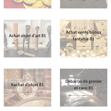
Achat vente bijoux
Achat objet d'art 81
fantaisie 81
Débarras de grenier
Rachat d'objet 81
et cave 81