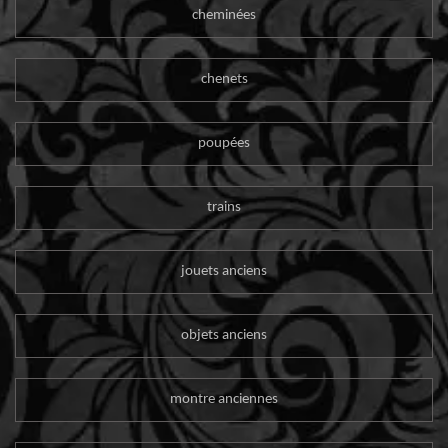
cheminées
chenets
poupées
trains
jouets anciens
objets anciens
montre anciennes