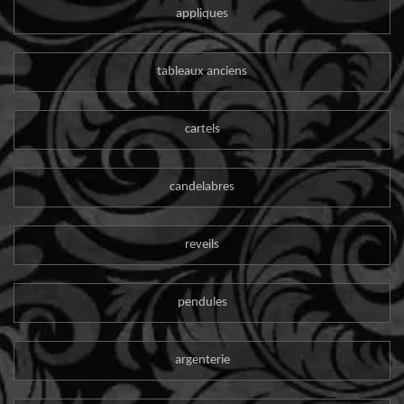
appliques
tableaux anciens
cartels
candelabres
reveils
pendules
argenterie