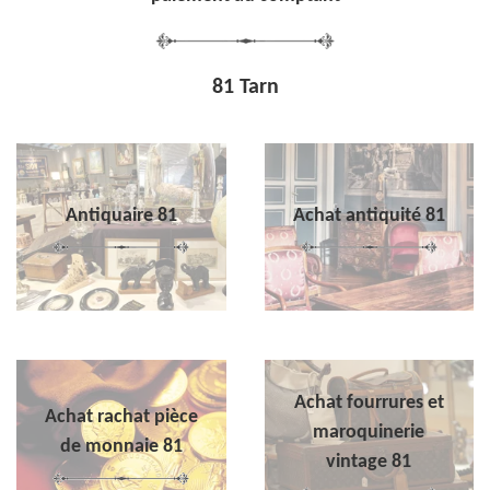
81 Tarn
Antiquaire 81
Achat antiquité 81
Achat fourrures et
Achat rachat pièce
maroquinerie
de monnaie 81
vintage 81