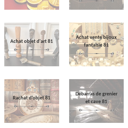
Achat vente bijoux
Achat objet d'art 81
fantaisie 81
Débarras de grenier
Rachat d'objet 81
et cave 81