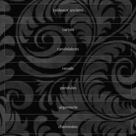
tableaux anciens
cartels
candelabres
reveils
pendules
argenterie
cheminées