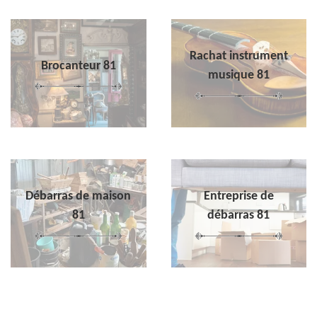
Rachat instrument
Brocanteur 81
musique 81
Débarras de maison
Entreprise de
81
débarras 81