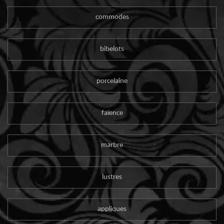
commodes
bibelots
porcelaine
faïence
marbre
lustres
appliques