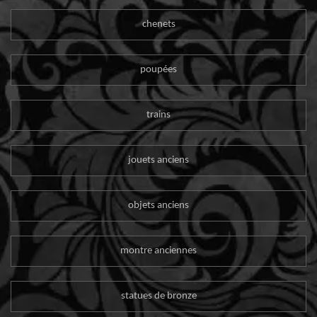
chenets
poupées
trains
jouets anciens
objets anciens
montre anciennes
statues de bronze