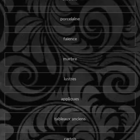
porcelaine
faïence
marbre
lustres
appliques
tableaux anciens
cartels