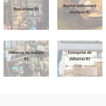
Rachat instrument
Brocanteur 81
musique 81
Débarras de maison
Entreprise de
81
débarras 81