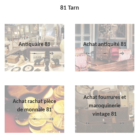
81 Tarn
Antiquaire 81
Achat antiquité 81
Achat fourrures et
Achat rachat pièce
maroquinerie
de monnaie 81
vintage 81