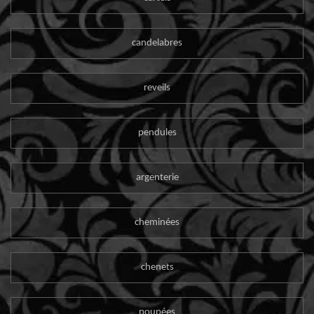
candelabres
reveils
pendules
argenterie
cheminées
chenets
poupées