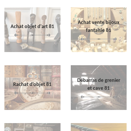
Achat vente bijoux
Achat objet d'art 81
fantaisie 81
Débarras de grenier
Rachat d'objet 81
et cave 81