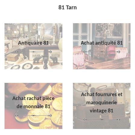
81 Tarn
Antiquaire 81
Achat antiquité 81
Achat fourrures et
Achat rachat pièce
maroquinerie
de monnaie 81
vintage 81