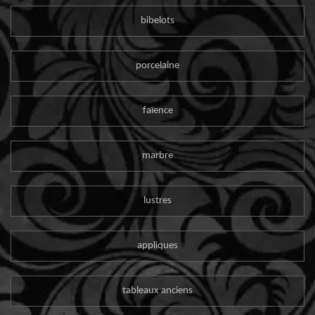
bibelots
porcelaine
faïence
marbre
lustres
appliques
tableaux anciens