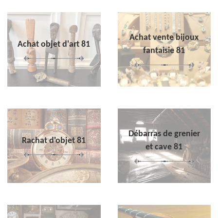
Achat vente bijoux
Achat objet d'art 81
fantaisie 81
Débarras de grenier
Rachat d'objet 81
et cave 81