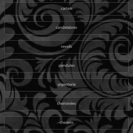
cartels
candelabres
reveils
pendules
argenterie
cheminées
chenets