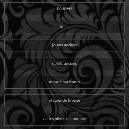
poupées
trains
jouets anciens
objets anciens
montre anciennes
statues de bronze
vieilles pièces de monnaie