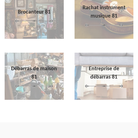
Rachat instrument
Brocanteur 81
musique 81
Débarras de maison
Entreprise de
81
débarras 81