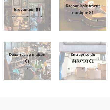
Rachat instrument
Brocanteur 81
musique 81
Débarras de maison
Entreprise de
81
débarras 81