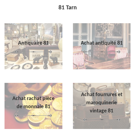
81 Tarn
Antiquaire 81
Achat antiquité 81
Achat fourrures et
Achat rachat pièce
maroquinerie
de monnaie 81
vintage 81