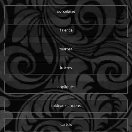
porcelaine
faïence
marbre
lustres
appliques
tableaux anciens
cartels