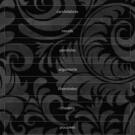
candelabres
reveils
pendules
argenterie
cheminées
chenets
poupées