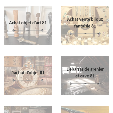
Achat vente bijoux
Achat objet d'art 81
fantaisie 81
Débarras de grenier
Rachat d'objet 81
et cave 81