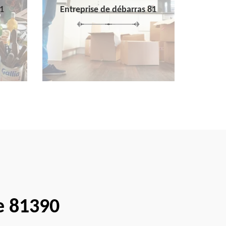
1
Entreprise de débarras 81
te 81390