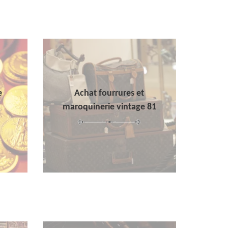
e
Achat fourrures et
maroquinerie vintage 81