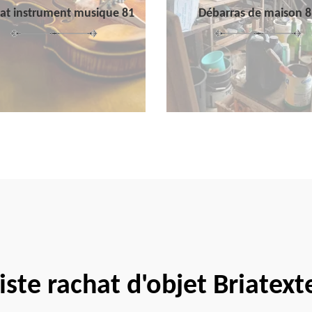
at instrument musique 81
Débarras de maison 8
iste rachat d'objet Briatex