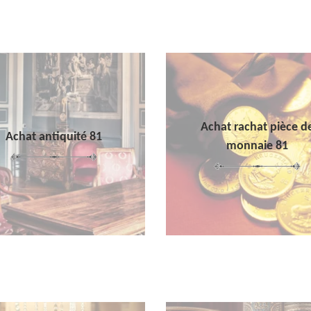
Achat rachat pièce d
Achat antiquité 81
monnaie 81