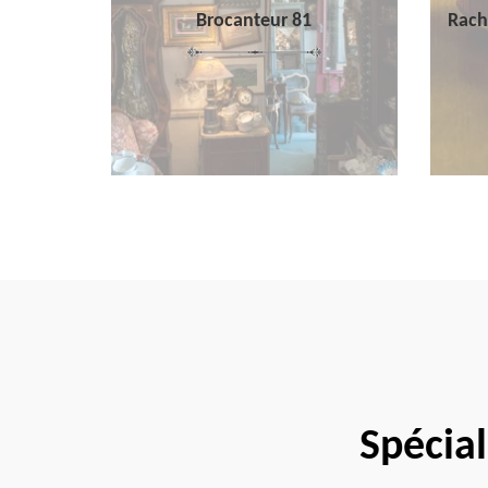
Brocanteur 81
Rach
Spécial