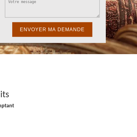
its
mptant