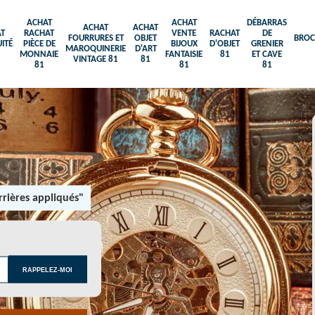
ACHAT
ACHAT
DÉBARRAS
ACHAT
ACHAT
T
RACHAT
VENTE
RACHAT
DE
FOURRURES ET
OBJET
BROC
ITÉ
PIÈCE DE
BIJOUX
D'OBJET
GRENIER
MAROQUINERIE
D'ART
MONNAIE
FANTAISIE
81
ET CAVE
VINTAGE 81
81
81
81
81
rières appliqués"