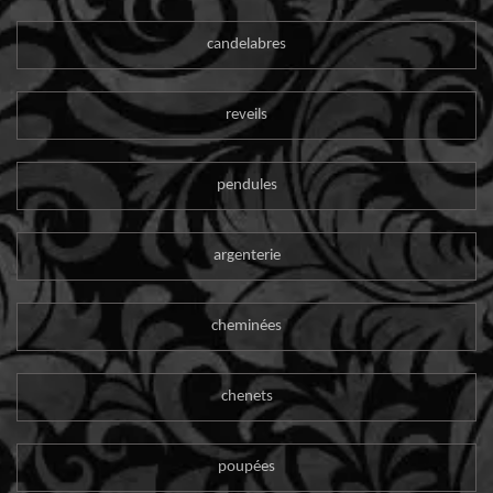
candelabres
reveils
pendules
argenterie
cheminées
chenets
poupées