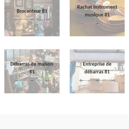
Rachat instrument
Brocanteur 81
musique 81
Débarras de maison
Entreprise de
81
débarras 81