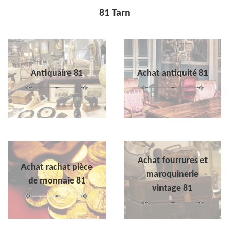
81 Tarn
Antiquaire 81
Achat antiquité 81
Achat fourrures et
Achat rachat pièce
maroquinerie
de monnaie 81
vintage 81