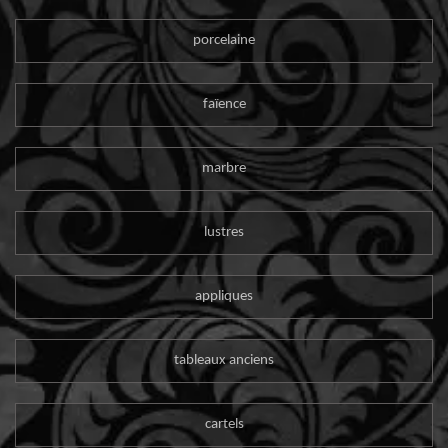
porcelaine
faïence
marbre
lustres
appliques
tableaux anciens
cartels