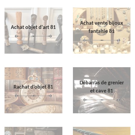
Achat vente bijoux
Achat objet d'art 81
fantaisie 81
Débarras de grenier
Rachat d'objet 81
et cave 81