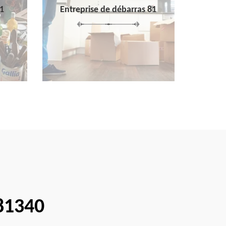
1
Entreprise de débarras 81
 81340