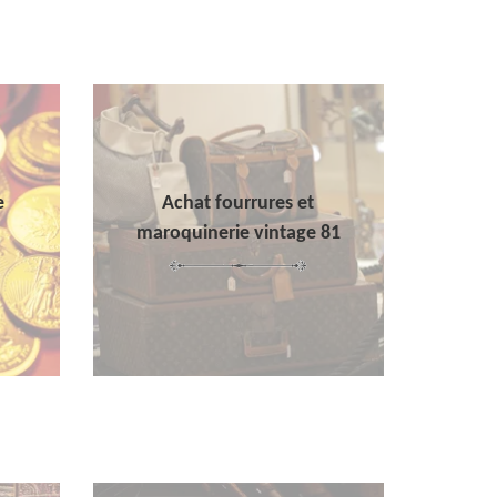
e
Achat fourrures et
maroquinerie vintage 81