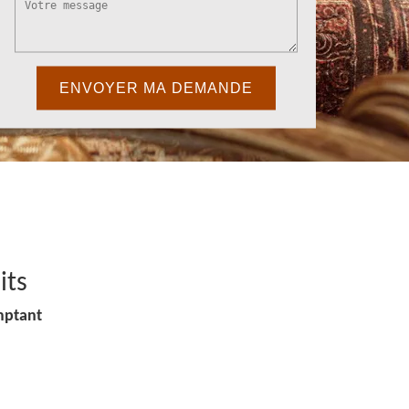
its
mptant