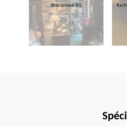
Brocanteur 81
Rach
Spéci