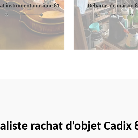
at instrument musique 81
Débarras de maison 8
aliste rachat d'objet Cadix