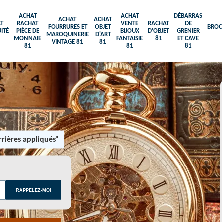
ACHAT
ACHAT
DÉBARRAS
ACHAT
ACHAT
T
RACHAT
VENTE
RACHAT
DE
FOURRURES ET
OBJET
BROC
ITÉ
PIÈCE DE
BIJOUX
D'OBJET
GRENIER
MAROQUINERIE
D'ART
MONNAIE
FANTAISIE
81
ET CAVE
VINTAGE 81
81
81
81
81
rières appliqués"