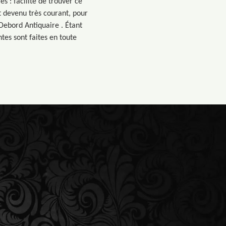
s : facilité de trouver ce
t devenu très courant, pour
 Debord Antiquaire . Étant
tes sont faites en toute