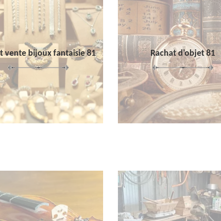
 vente bijoux fantaisie 81
Rachat d'objet 81