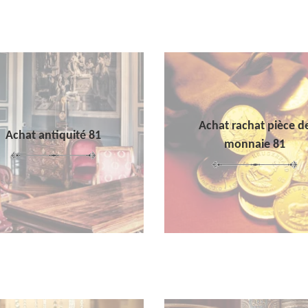
Achat rachat pièce d
Achat antiquité 81
monnaie 81