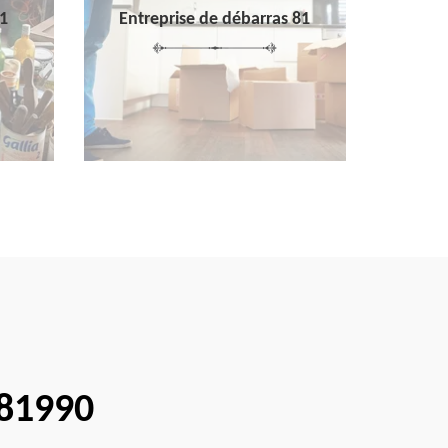
1
Entreprise de débarras 81
 81990