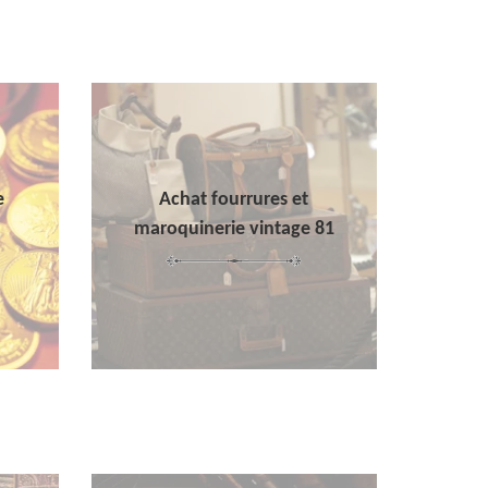
e
Achat fourrures et
maroquinerie vintage 81