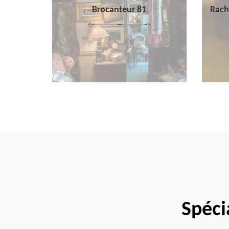
Brocanteur 81
Rach
Spéci