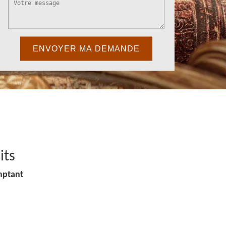
its
mptant