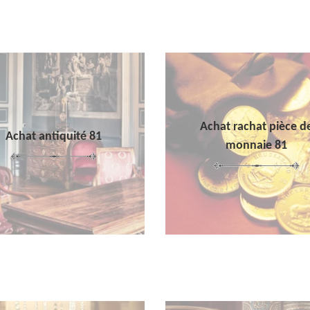
Achat rachat pièce d
Achat antiquité 81
monnaie 81