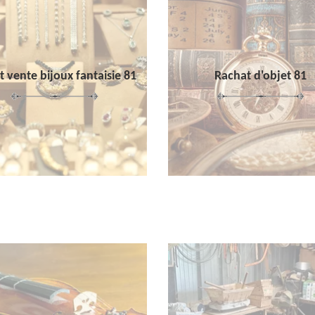
 vente bijoux fantaisie 81
Rachat d'objet 81