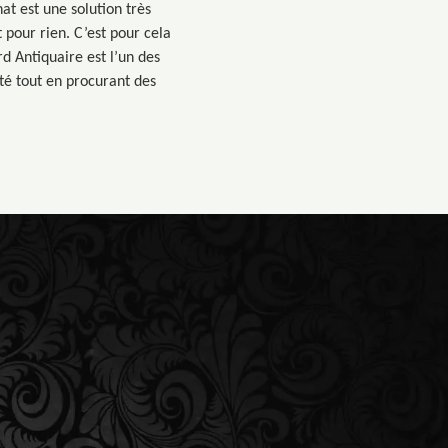
at est une solution très
 pour rien. C’est pour cela
d Antiquaire est l’un des
té tout en procurant des