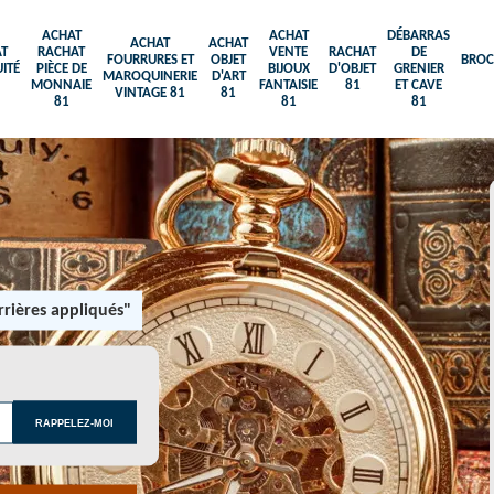
ACHAT
ACHAT
DÉBARRAS
ACHAT
ACHAT
T
RACHAT
VENTE
RACHAT
DE
FOURRURES ET
OBJET
BROC
ITÉ
PIÈCE DE
BIJOUX
D'OBJET
GRENIER
MAROQUINERIE
D'ART
MONNAIE
FANTAISIE
81
ET CAVE
VINTAGE 81
81
81
81
81
rières appliqués"