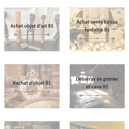
Achat vente bijoux
Achat objet d'art 81
fantaisie 81
Débarras de grenier
Rachat d'objet 81
et cave 81