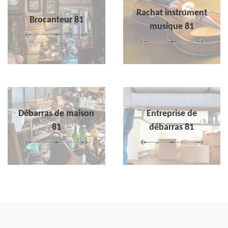
Rachat instrument
Brocanteur 81
musique 81
Débarras de maison
Entreprise de
81
débarras 81