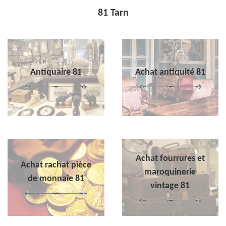
81 Tarn
Antiquaire 81
Achat antiquité 81
Achat fourrures et
Achat rachat pièce
maroquinerie
de monnaie 81
vintage 81