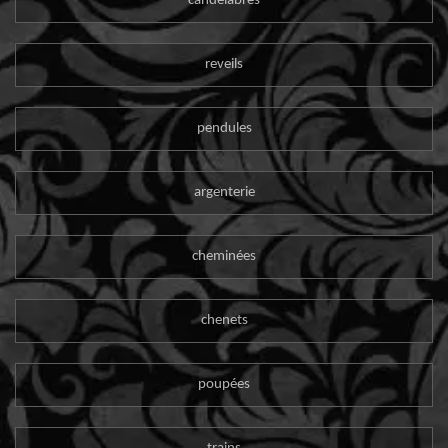
candelabres
reveils
pendules
argenterie
cheminées
chenets
poupées