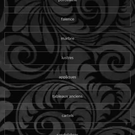
porcelaine
faïence
marbre
lustres
appliques
tableaux anciens
cartels