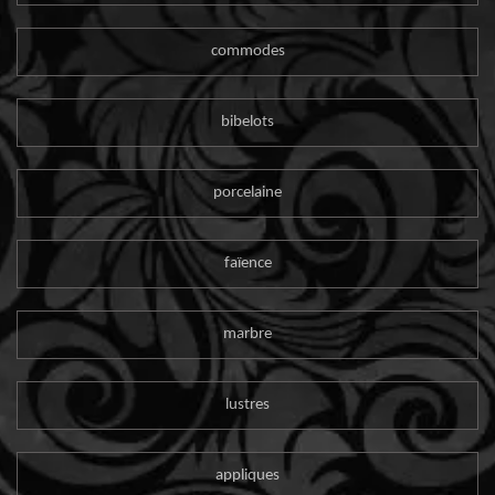
commodes
bibelots
porcelaine
faïence
marbre
lustres
appliques