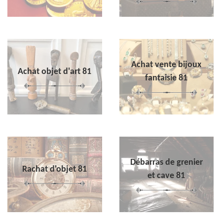
Achat vente bijoux
Achat objet d'art 81
fantaisie 81
Débarras de grenier
Rachat d'objet 81
et cave 81