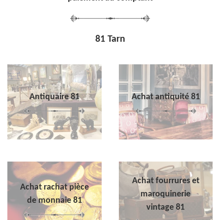
81 Tarn
Antiquaire 81
Achat antiquité 81
Achat fourrures et
Achat rachat pièce
maroquinerie
de monnaie 81
vintage 81