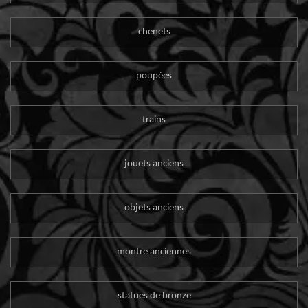
chenets
poupées
trains
jouets anciens
objets anciens
montre anciennes
statues de bronze