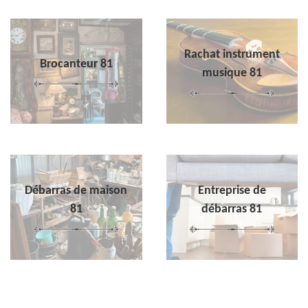
Rachat instrument
Brocanteur 81
musique 81
Débarras de maison
Entreprise de
81
débarras 81