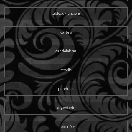
tableaux anciens
cartels
candelabres
reveils
pendules
argenterie
cheminées