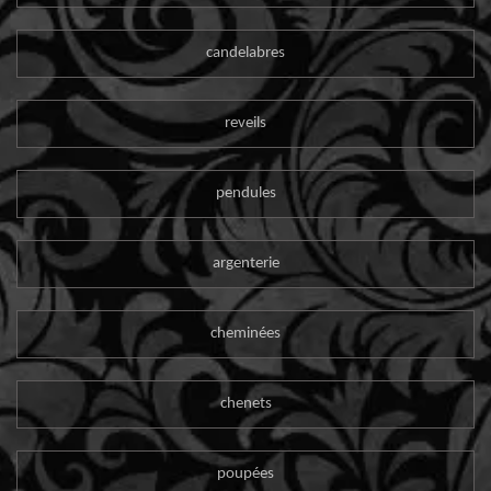
candelabres
reveils
pendules
argenterie
cheminées
chenets
poupées