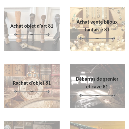
Achat vente bijoux
Achat objet d'art 81
fantaisie 81
Débarras de grenier
Rachat d'objet 81
et cave 81