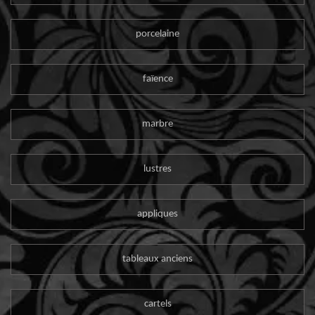
porcelaine
faïence
marbre
lustres
appliques
tableaux anciens
cartels