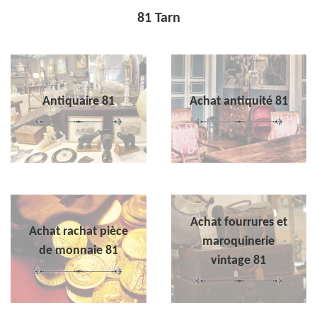
81 Tarn
Antiquaire 81
Achat antiquité 81
Achat fourrures et
Achat rachat pièce
maroquinerie
de monnaie 81
vintage 81