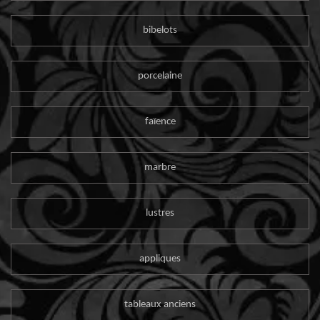
bibelots
porcelaine
faïence
marbre
lustres
appliques
tableaux anciens