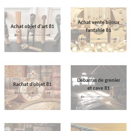
Achat vente bijoux
Achat objet d'art 81
fantaisie 81
Débarras de grenier
Rachat d'objet 81
et cave 81