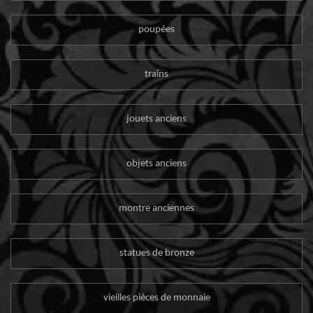
poupées
trains
jouets anciens
objets anciens
montre anciennes
statues de bronze
vieilles pièces de monnaie