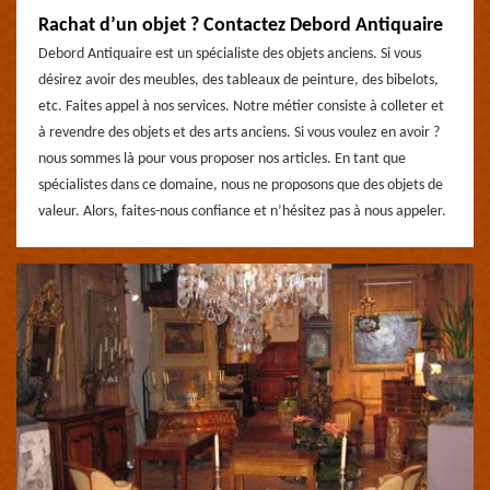
Rachat d’un objet ? Contactez Debord Antiquaire
Debord Antiquaire est un spécialiste des objets anciens. Si vous
désirez avoir des meubles, des tableaux de peinture, des bibelots,
etc. Faites appel à nos services. Notre métier consiste à colleter et
à revendre des objets et des arts anciens. Si vous voulez en avoir ?
nous sommes là pour vous proposer nos articles. En tant que
spécialistes dans ce domaine, nous ne proposons que des objets de
valeur. Alors, faites-nous confiance et n’hésitez pas à nous appeler.