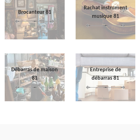
Rachat instrument
Brocanteur 81
musique 81
Débarras de maison
Entreprise de
81
débarras 81