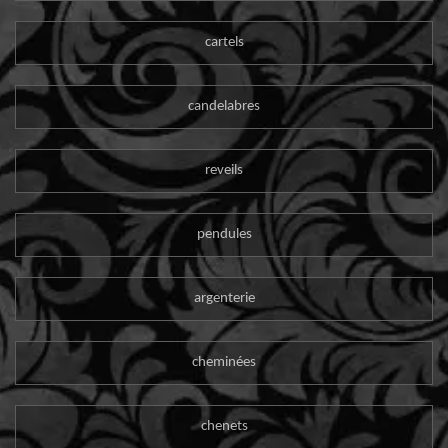
cartels
candelabres
reveils
pendules
argenterie
cheminées
chenets