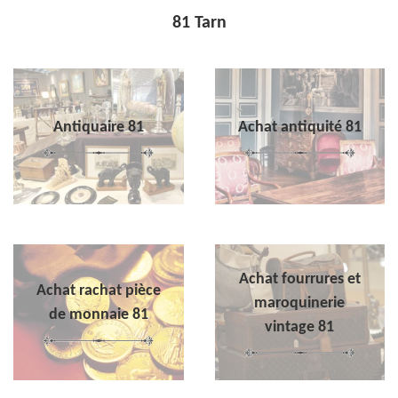
81 Tarn
Antiquaire 81
Achat antiquité 81
Achat fourrures et
Achat rachat pièce
maroquinerie
de monnaie 81
vintage 81