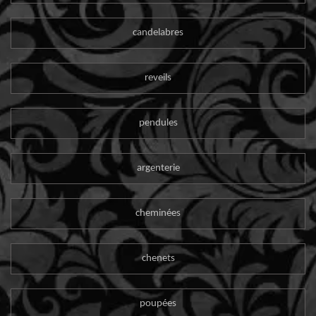
candelabres
reveils
pendules
argenterie
cheminées
chenets
poupées