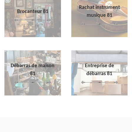
Rachat instrument
Brocanteur 81
musique 81
Débarras de maison
Entreprise de
81
débarras 81