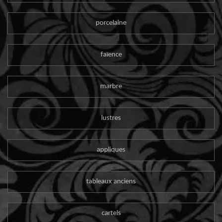
porcelaine
faïence
marbre
lustres
appliques
tableaux anciens
cartels