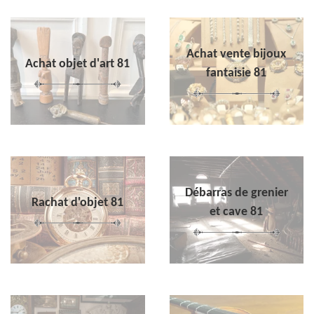
Achat vente bijoux
Achat objet d'art 81
fantaisie 81
Débarras de grenier
Rachat d'objet 81
et cave 81