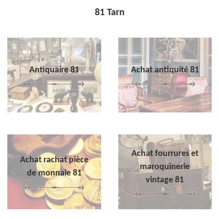
81 Tarn
Antiquaire 81
Achat antiquité 81
Achat fourrures et
Achat rachat pièce
maroquinerie
de monnaie 81
vintage 81