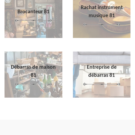
Rachat instrument
Brocanteur 81
musique 81
Débarras de maison
Entreprise de
81
débarras 81