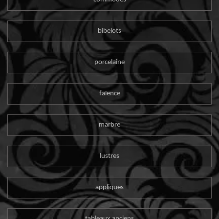
bibelots
porcelaine
faïence
marbre
lustres
appliques
tableaux anciens