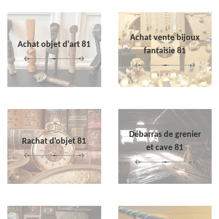
Achat vente bijoux
Achat objet d'art 81
fantaisie 81
Débarras de grenier
Rachat d'objet 81
et cave 81