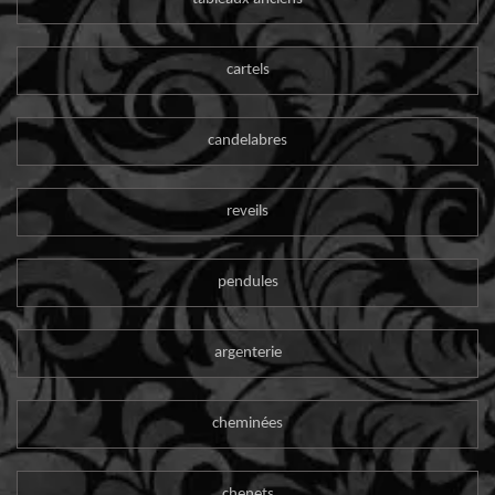
cartels
candelabres
reveils
pendules
argenterie
cheminées
chenets