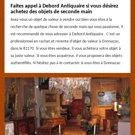
Faites appel à Debord Antiquaire si vous désirez
achetez des objets de seconde main
Avez-vous un objet de valeur à vendre oui bien vous êtes à la
recherche de quelque chose de seconde main qui vous passionne, il
est recommandé de vous adresser à Debord Antiquaire . C’est un
professionnel en rachat et revente d’objet de valeur à Donnazac,
dans le 81170. Si vous êtes vendeur, il vous achètera votre objet à
sa juste valeur. Si vous êtes acquéreur, il vous proposera des objets
authentifiés. N’hésitez pas à le contacter si vous êtes à Donnazac