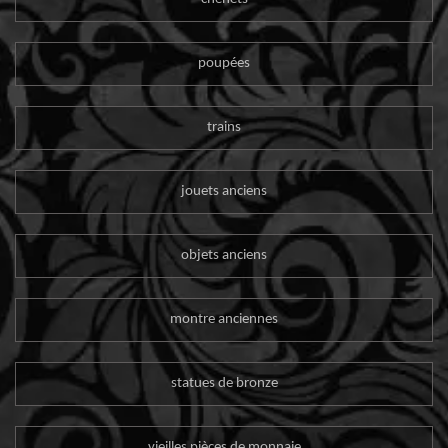
poupées
trains
jouets anciens
objets anciens
montre anciennes
statues de bronze
vieilles pièces de monnaie