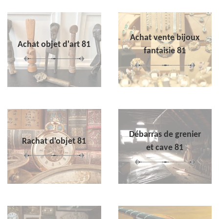
Achat vente bijoux
Achat objet d'art 81
fantaisie 81
Débarras de grenier
Rachat d'objet 81
et cave 81