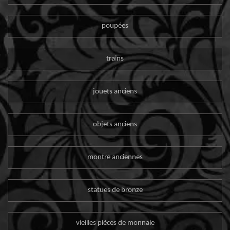
poupées
trains
jouets anciens
objets anciens
montre anciennes
statues de bronze
vieilles pièces de monnaie