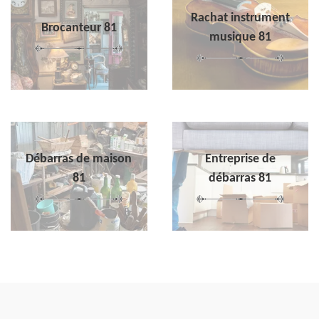
Rachat instrument
Brocanteur 81
musique 81
Débarras de maison
Entreprise de
81
débarras 81