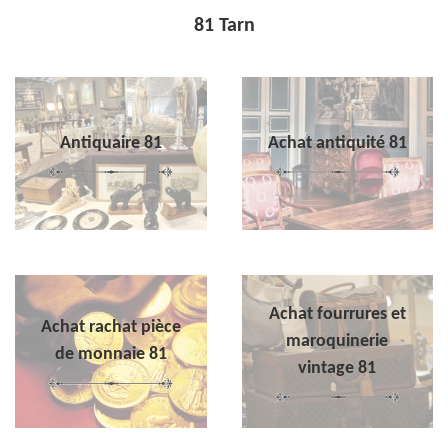
81 Tarn
Antiquaire 81
Achat antiquité 81
Achat fourrures et
Achat rachat pièce
maroquinerie
de monnaie 81
vintage 81