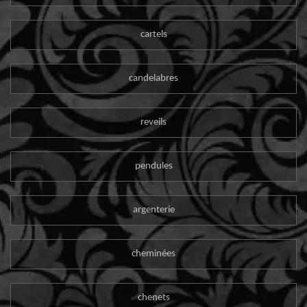
cartels
candelabres
reveils
pendules
argenterie
cheminées
chenets