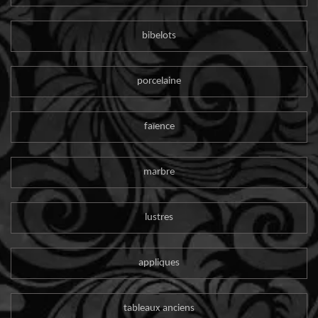
bibelots
porcelaine
faïence
marbre
lustres
appliques
tableaux anciens