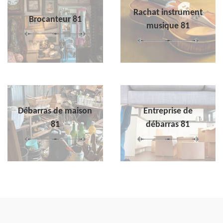
Rachat instrument
Brocanteur 81
musique 81
Débarras de maison
Entreprise de
81
débarras 81