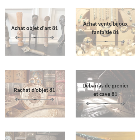
Achat vente bijoux
Achat objet d'art 81
fantaisie 81
Débarras de grenier
Rachat d'objet 81
et cave 81