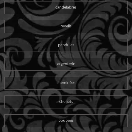
candelabres
reveils
pendules
argenterie
cheminées
chenets
poupées