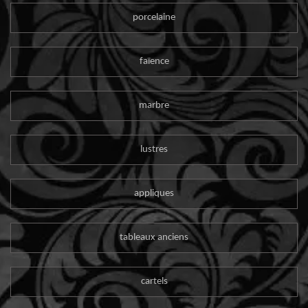
porcelaine
faïence
marbre
lustres
appliques
tableaux anciens
cartels