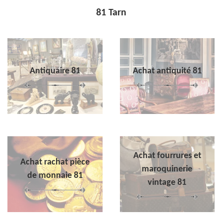
81 Tarn
Antiquaire 81
Achat antiquité 81
Achat fourrures et
Achat rachat pièce
maroquinerie
de monnaie 81
vintage 81