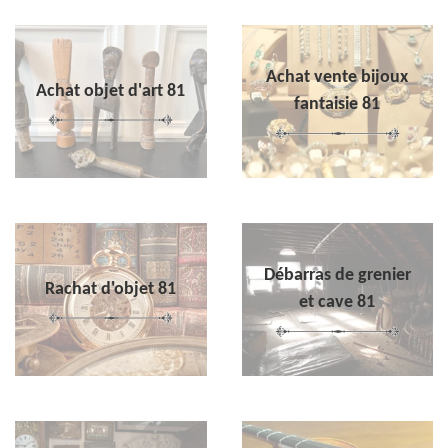
Achat vente bijoux
Achat objet d'art 81
fantaisie 81
Débarras de grenier
Rachat d'objet 81
et cave 81