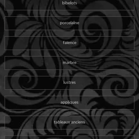
bibelots
porcelaine
faïence
marbre
lustres
appliques
tableaux anciens