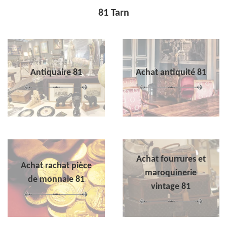
81 Tarn
Antiquaire 81
Achat antiquité 81
Achat fourrures et
Achat rachat pièce
maroquinerie
de monnaie 81
vintage 81