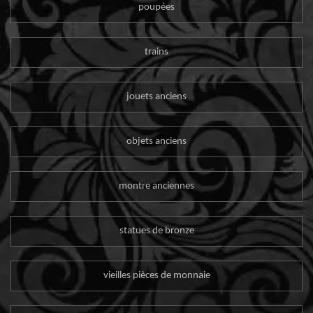
poupées
trains
jouets anciens
objets anciens
montre anciennes
statues de bronze
vieilles pièces de monnaie