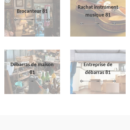
Rachat instrument
Brocanteur 81
musique 81
Débarras de maison
Entreprise de
81
débarras 81