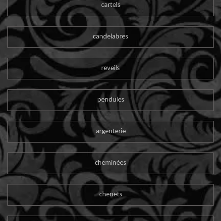
cartels
candelabres
reveils
pendules
argenterie
cheminées
chenets