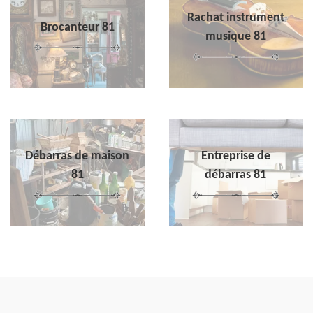
Rachat instrument
Brocanteur 81
musique 81
Débarras de maison
Entreprise de
81
débarras 81