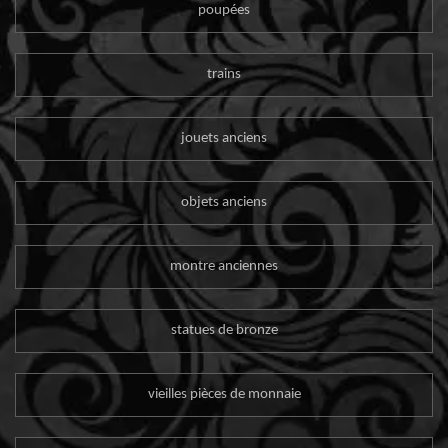
poupées
trains
jouets anciens
objets anciens
montre anciennes
statues de bronze
vieilles pièces de monnaie