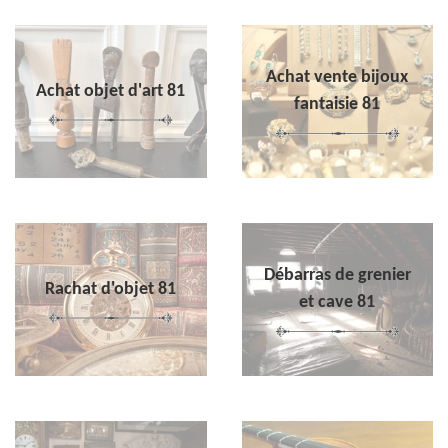
Achat vente bijoux
Achat objet d'art 81
fantaisie 81
Débarras de grenier
Rachat d'objet 81
et cave 81