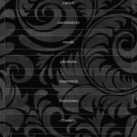
cartels
candelabres
reveils
pendules
argenterie
cheminées
chenets