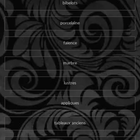
bibelots
porcelaine
faïence
marbre
lustres
appliques
tableaux anciens