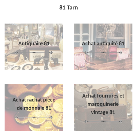
81 Tarn
Antiquaire 81
Achat antiquité 81
Achat fourrures et
Achat rachat pièce
maroquinerie
de monnaie 81
vintage 81