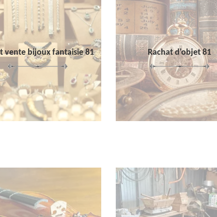
 vente bijoux fantaisie 81
Rachat d'objet 81