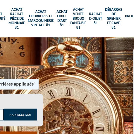
ACHAT
ACHAT
DÉBARRAS
ACHAT
ACHAT
T
RACHAT
VENTE
RACHAT
DE
FOURRURES ET
OBJET
BROC
ITÉ
PIÈCE DE
BIJOUX
D'OBJET
GRENIER
MAROQUINERIE
D'ART
MONNAIE
FANTAISIE
81
ET CAVE
VINTAGE 81
81
81
81
81
rières appliqués"