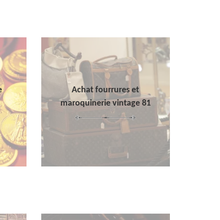
e
Achat fourrures et
maroquinerie vintage 81