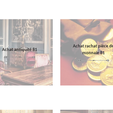
Achat rachat pièce d
Achat antiquité 81
monnaie 81