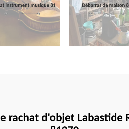
at instrument musique 81
Débarras de maison 8
te rachat d'objet Labastide