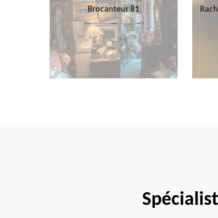
Brocanteur 81
Rach
Spécialis