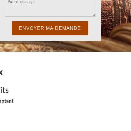
x
its
mptant