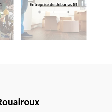
1
Entreprise de débarras 81
 Rouairoux