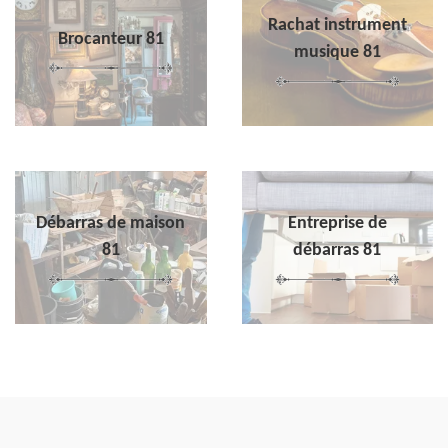
Rachat instrument
Brocanteur 81
musique 81
Débarras de maison
Entreprise de
81
débarras 81