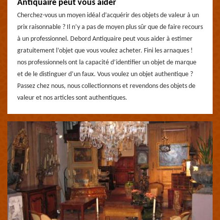
Antiquaire peut vous aider
Cherchez-vous un moyen idéal d’acquérir des objets de valeur à un
prix raisonnable ? Il n’y a pas de moyen plus sûr que de faire recours
à un professionnel. Debord Antiquaire peut vous aider à estimer
gratuitement l’objet que vous voulez acheter. Fini les arnaques !
nos professionnels ont la capacité d’identifier un objet de marque
et de le distinguer d’un faux. Vous voulez un objet authentique ?
Passez chez nous, nous collectionnons et revendons des objets de
valeur et nos articles sont authentiques.