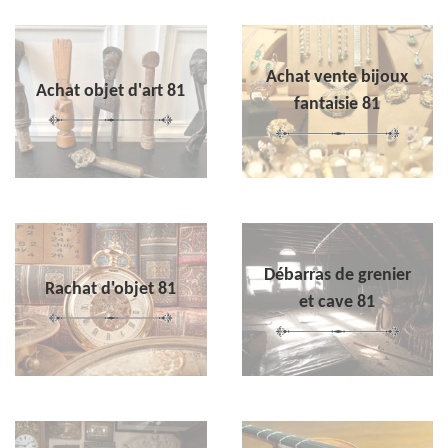
Achat vente bijoux
Achat objet d'art 81
fantaisie 81
Débarras de grenier
Rachat d'objet 81
et cave 81