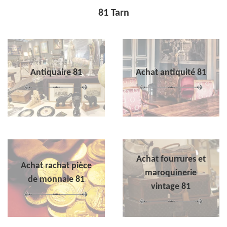
81 Tarn
Antiquaire 81
Achat antiquité 81
Achat fourrures et
Achat rachat pièce
maroquinerie
de monnaie 81
vintage 81