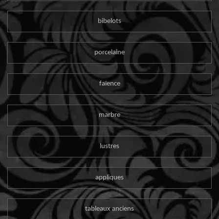
bibelots
porcelaine
faïence
marbre
lustres
appliques
tableaux anciens