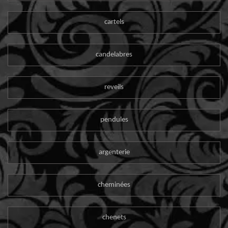
cartels
candelabres
reveils
pendules
argenterie
cheminées
chenets