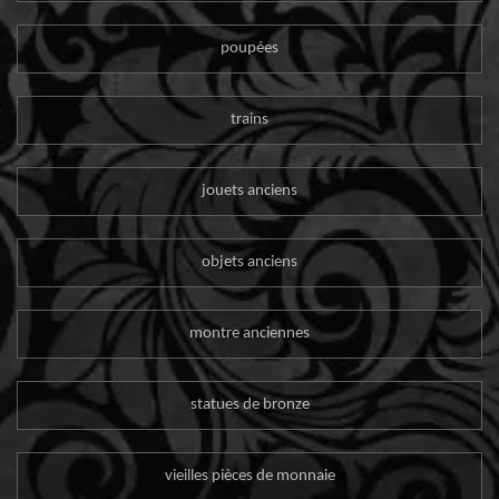
poupées
trains
jouets anciens
objets anciens
montre anciennes
statues de bronze
vieilles pièces de monnaie