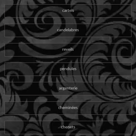
cartels
candelabres
reveils
pendules
argenterie
cheminées
chenets