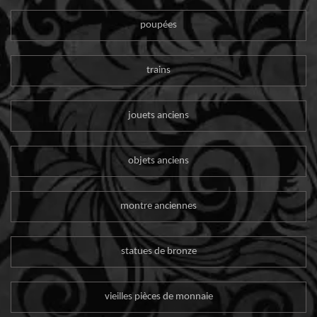
poupées
trains
jouets anciens
objets anciens
montre anciennes
statues de bronze
vieilles pièces de monnaie