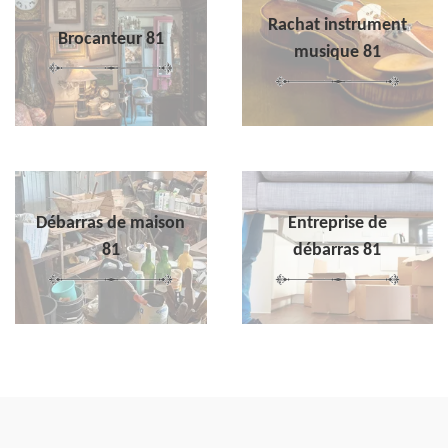
Rachat instrument
Brocanteur 81
musique 81
Débarras de maison
Entreprise de
81
débarras 81