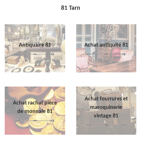
81 Tarn
Antiquaire 81
Achat antiquité 81
Achat fourrures et
Achat rachat pièce
maroquinerie
de monnaie 81
vintage 81