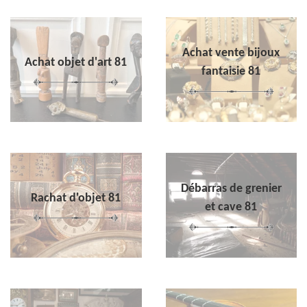
Achat vente bijoux
Achat objet d'art 81
fantaisie 81
Débarras de grenier
Rachat d'objet 81
et cave 81