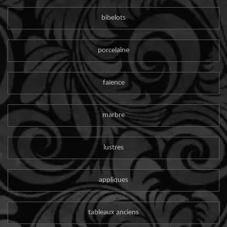
bibelots
porcelaine
faïence
marbre
lustres
appliques
tableaux anciens