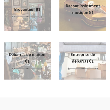
Rachat instrument
Brocanteur 81
musique 81
Débarras de maison
Entreprise de
81
débarras 81