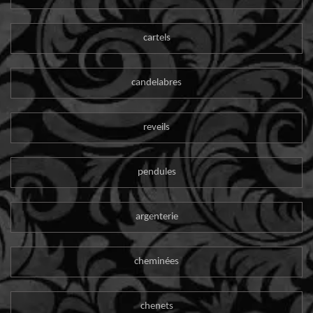
cartels
candelabres
reveils
pendules
argenterie
cheminées
chenets