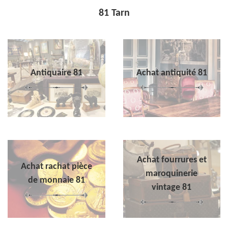
81 Tarn
Antiquaire 81
Achat antiquité 81
Achat fourrures et
Achat rachat pièce
maroquinerie
de monnaie 81
vintage 81