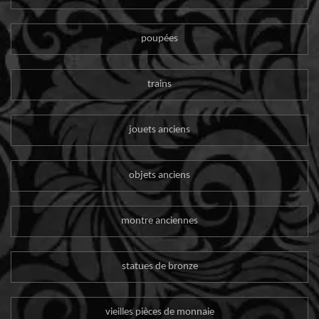
poupées
trains
jouets anciens
objets anciens
montre anciennes
statues de bronze
vieilles pièces de monnaie