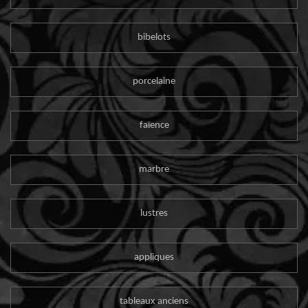
bibelots
porcelaine
faïence
marbre
lustres
appliques
tableaux anciens