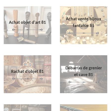
Achat vente bijoux
Achat objet d'art 81
fantaisie 81
Débarras de grenier
Rachat d'objet 81
et cave 81