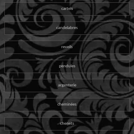
cartels
candelabres
reveils
pendules
argenterie
cheminées
chenets