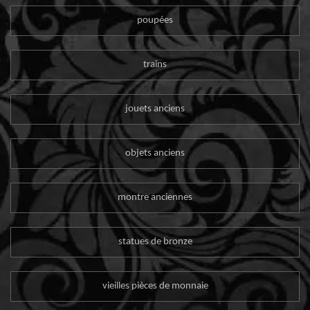
poupées
trains
jouets anciens
objets anciens
montre anciennes
statues de bronze
vieilles pièces de monnaie