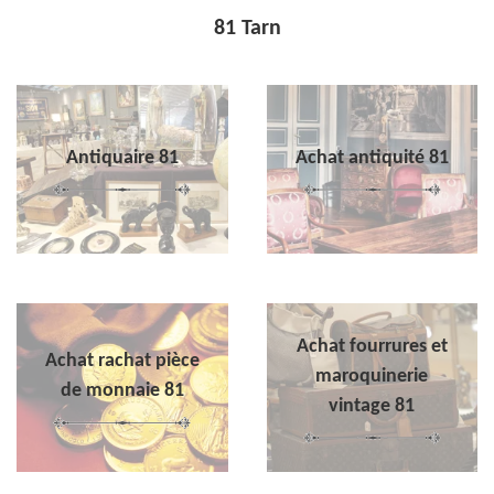
81 Tarn
Antiquaire 81
Achat antiquité 81
Achat fourrures et
Achat rachat pièce
maroquinerie
de monnaie 81
vintage 81