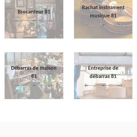
Rachat instrument
Brocanteur 81
musique 81
Débarras de maison
Entreprise de
81
débarras 81