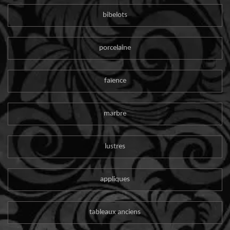
bibelots
porcelaine
faïence
marbre
lustres
appliques
tableaux anciens