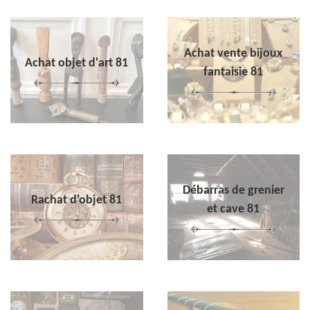
Achat vente bijoux
Achat objet d'art 81
fantaisie 81
Débarras de grenier
Rachat d'objet 81
et cave 81