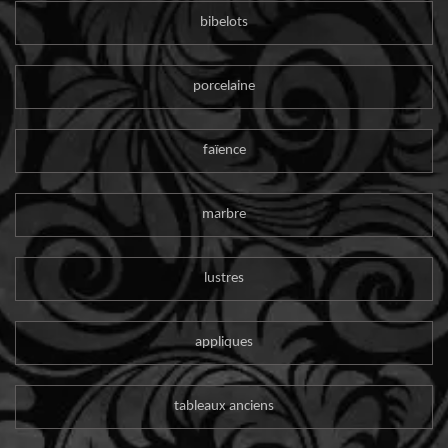
bibelots
porcelaine
faïence
marbre
lustres
appliques
tableaux anciens