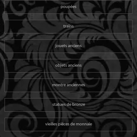
poupées
trains
jouets anciens
objets anciens
montre anciennes
statues de bronze
vieilles pièces de monnaie