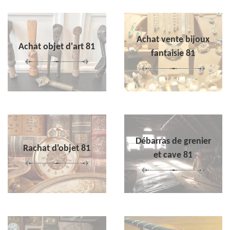
Achat vente bijoux
Achat objet d'art 81
fantaisie 81
Débarras de grenier
Rachat d'objet 81
et cave 81