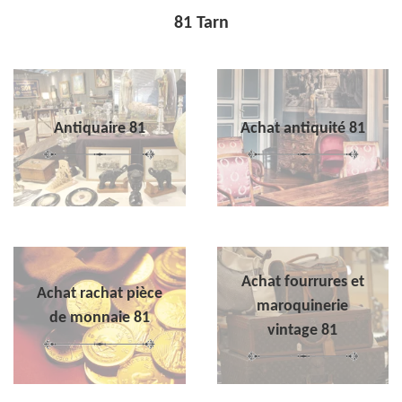
81 Tarn
Antiquaire 81
Achat antiquité 81
Achat fourrures et
Achat rachat pièce
maroquinerie
de monnaie 81
vintage 81