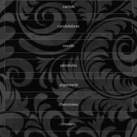
cartels
candelabres
reveils
pendules
argenterie
cheminées
chenets