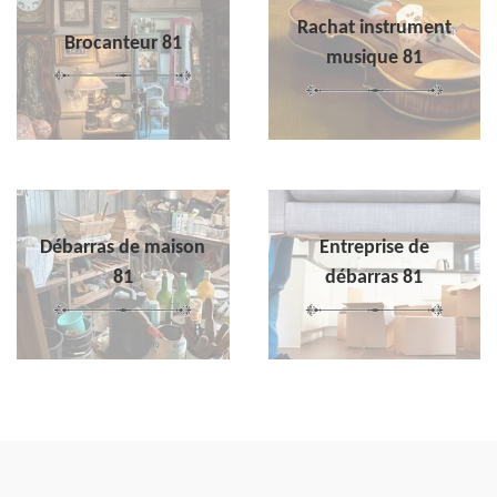
Rachat instrument
Brocanteur 81
musique 81
Débarras de maison
Entreprise de
81
débarras 81