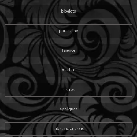
bibelots
porcelaine
faïence
marbre
lustres
appliques
tableaux anciens