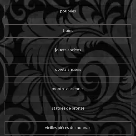
poupées
trains
jouets anciens
objets anciens
montre anciennes
statues de bronze
vieilles pièces de monnaie