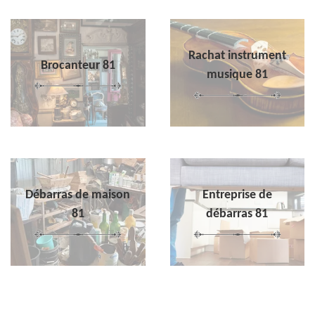
Rachat instrument
Brocanteur 81
musique 81
Débarras de maison
Entreprise de
81
débarras 81