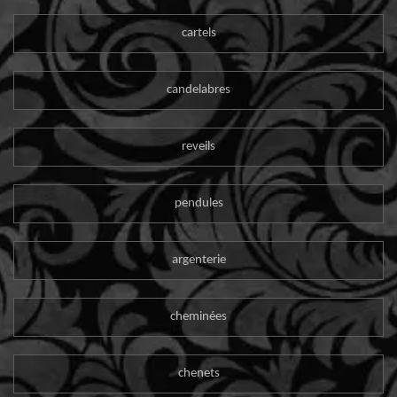
cartels
candelabres
reveils
pendules
argenterie
cheminées
chenets