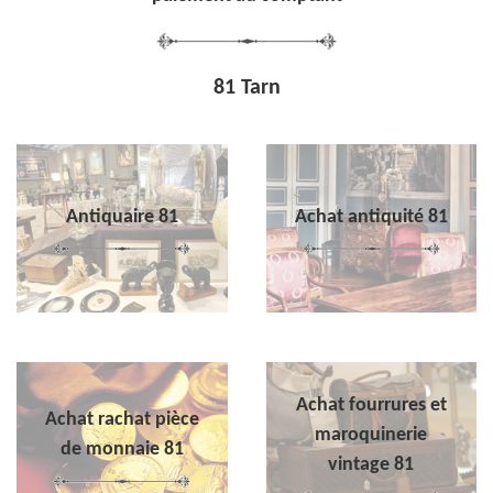
81 Tarn
Antiquaire 81
Achat antiquité 81
Achat fourrures et
Achat rachat pièce
maroquinerie
de monnaie 81
vintage 81