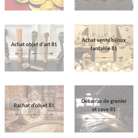
Achat vente bijoux
Achat objet d'art 81
fantaisie 81
Débarras de grenier
Rachat d'objet 81
et cave 81