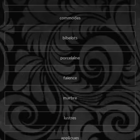
commodes
bibelots
porcelaine
faïence
marbre
lustres
appliques