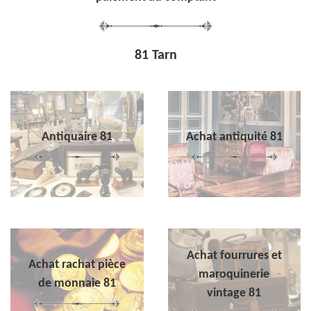
81 Tarn
Antiquaire 81
Achat antiquité 81
Achat fourrures et
Achat rachat pièce
maroquinerie
de monnaie 81
vintage 81