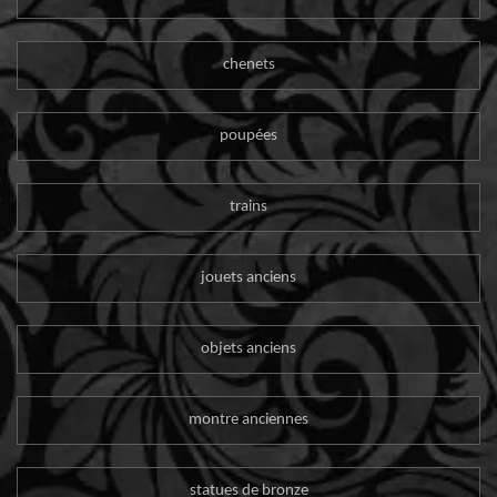
chenets
poupées
trains
jouets anciens
objets anciens
montre anciennes
statues de bronze