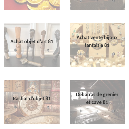
Achat vente bijoux
Achat objet d'art 81
fantaisie 81
Débarras de grenier
Rachat d'objet 81
et cave 81