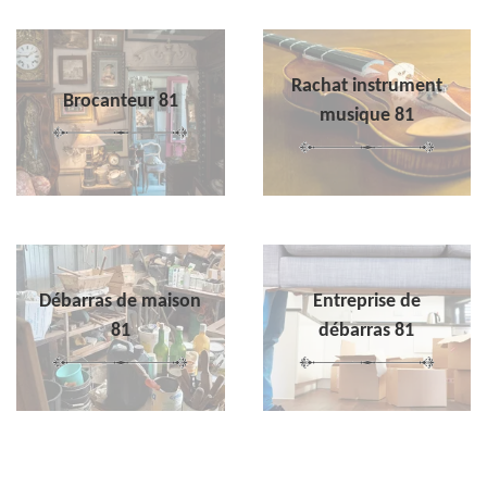
Rachat instrument
Brocanteur 81
musique 81
Débarras de maison
Entreprise de
81
débarras 81