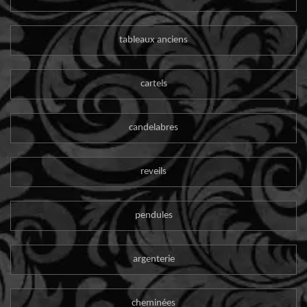
tableaux anciens
cartels
candelabres
reveils
pendules
argenterie
cheminées