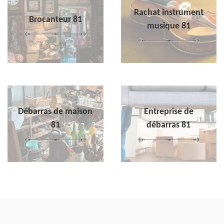
Rachat instrument
Brocanteur 81
musique 81
Débarras de maison
Entreprise de
81
débarras 81