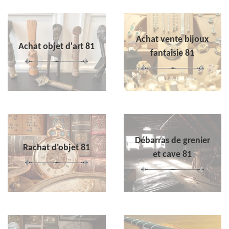
Achat vente bijoux
Achat objet d'art 81
fantaisie 81
Débarras de grenier
Rachat d'objet 81
et cave 81