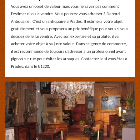
Vous avez un objet de valeur mais vous ne savez pas comment
l’estimer ni ou le vendre. Vous pourrez vous adresser à Debord
Antiquaire . C’est un antiquaire à Prades. Il estimera votre objet
gratuitement et vous proposera un prix bénéfique pour vous si vous
décidez de le lui vendre. Avec son expertise et sa probité, il va
acheter votre objet à sa juste valeur. Dans ce genre de commerce,
il est recommandé de toujours s’adresser à un professionnel ayant
pignon sur rue pour éviter les arnaques. Contactez-le si vous êtes à
Prades, dans le 81220.