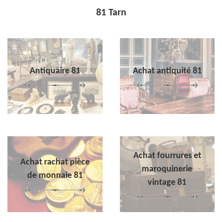
81 Tarn
Antiquaire 81
Achat antiquité 81
Achat fourrures et
Achat rachat pièce
maroquinerie
de monnaie 81
vintage 81