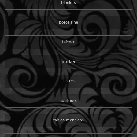
bibelots
porcelaine
faïence
marbre
lustres
appliques
tableaux anciens