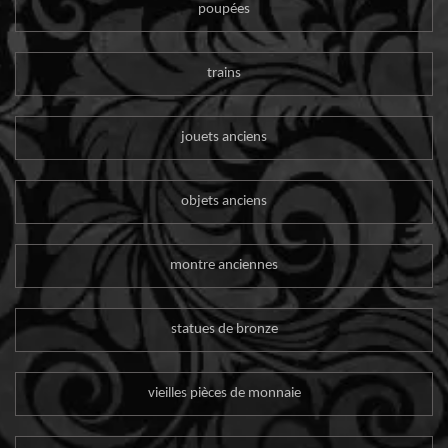
poupées
trains
jouets anciens
objets anciens
montre anciennes
statues de bronze
vieilles pièces de monnaie