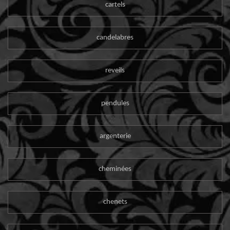
cartels
candelabres
reveils
pendules
argenterie
cheminées
chenets