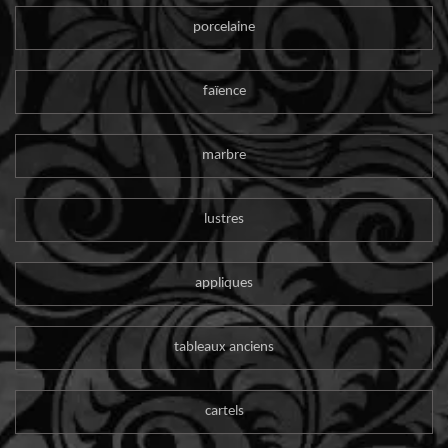
porcelaine
faïence
marbre
lustres
appliques
tableaux anciens
cartels