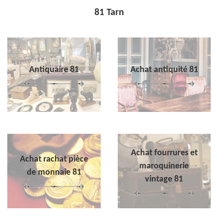
81 Tarn
Antiquaire 81
Achat antiquité 81
Achat fourrures et
Achat rachat pièce
maroquinerie
de monnaie 81
vintage 81