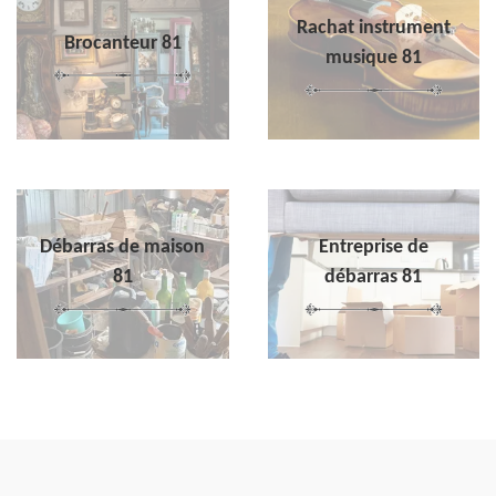
Rachat instrument
Brocanteur 81
musique 81
Débarras de maison
Entreprise de
81
débarras 81