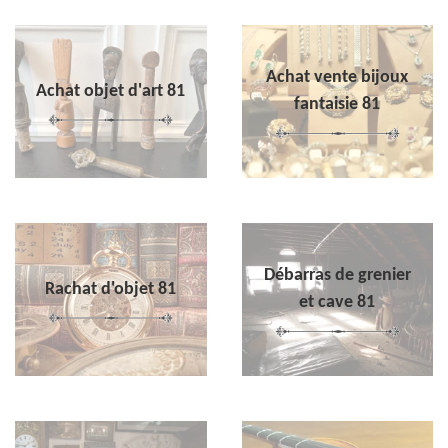
Achat vente bijoux
Achat objet d'art 81
fantaisie 81
Débarras de grenier
Rachat d'objet 81
et cave 81