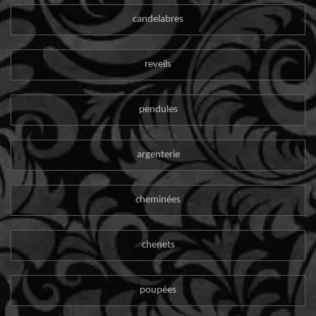
candelabres
reveils
pendules
argenterie
cheminées
chenets
poupées