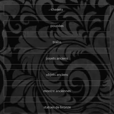
chenets
poupées
trains
jouets anciens
objets anciens
montre anciennes
statues de bronze