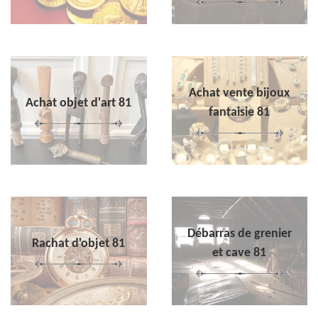
Achat vente bijoux
Achat objet d'art 81
fantaisie 81
Débarras de grenier
Rachat d'objet 81
et cave 81