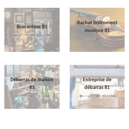
Rachat instrument
Brocanteur 81
musique 81
Débarras de maison
Entreprise de
81
débarras 81