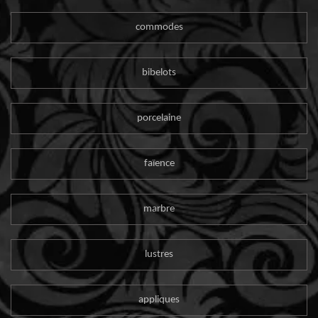
commodes
bibelots
porcelaine
faïence
marbre
lustres
appliques