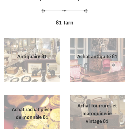
81 Tarn
Antiquaire 81
Achat antiquité 81
Achat fourrures et
Achat rachat pièce
maroquinerie
de monnaie 81
vintage 81