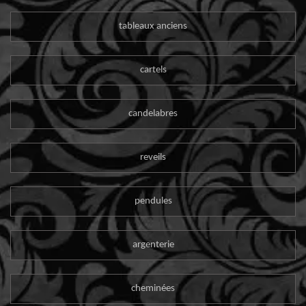
tableaux anciens
cartels
candelabres
reveils
pendules
argenterie
cheminées