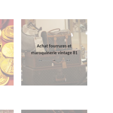
e
Achat fourrures et
maroquinerie vintage 81