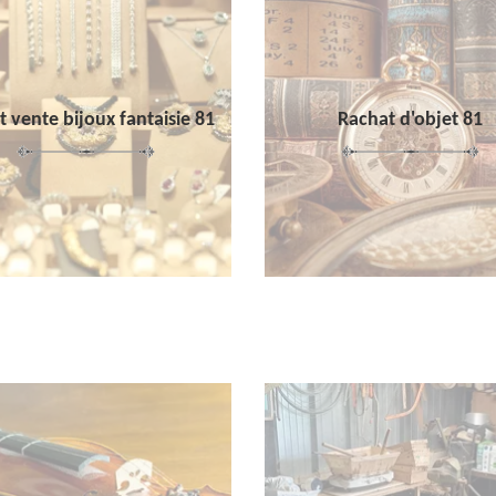
 vente bijoux fantaisie 81
Rachat d'objet 81