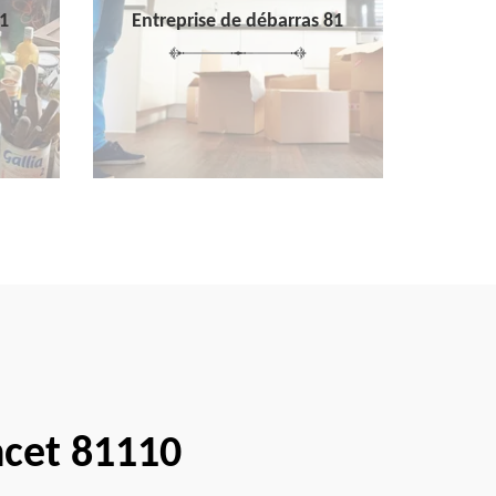
1
Entreprise de débarras 81
ncet 81110