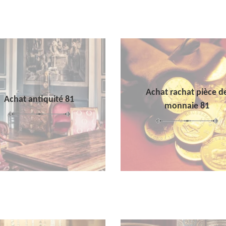
Achat rachat pièce d
Achat antiquité 81
monnaie 81