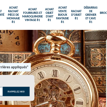
ACHAT
ACHAT
DÉBARRAS
ACHAT
ACHAT
T
RACHAT
VENTE
RACHAT
DE
FOURRURES ET
OBJET
BROC
ITÉ
PIÈCE DE
BIJOUX
D'OBJET
GRENIER
MAROQUINERIE
D'ART
MONNAIE
FANTAISIE
81
ET CAVE
VINTAGE 81
81
81
81
81
rières appliqués"