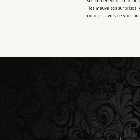
sûr de bénéficier d’un obj
les mauvaises surprises. 
sommes ravies de vous prése