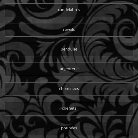
candelabres
reveils
pendules
argenterie
cheminées
chenets
poupées