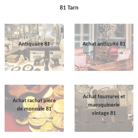
81 Tarn
Antiquaire 81
Achat antiquité 81
Achat fourrures et
Achat rachat pièce
maroquinerie
de monnaie 81
vintage 81