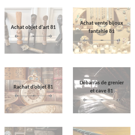
Achat vente bijoux
Achat objet d'art 81
fantaisie 81
Débarras de grenier
Rachat d'objet 81
et cave 81