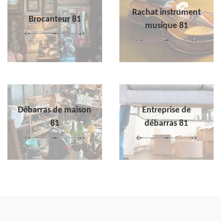
Rachat instrument
Brocanteur 81
musique 81
Débarras de maison
Entreprise de
81
débarras 81