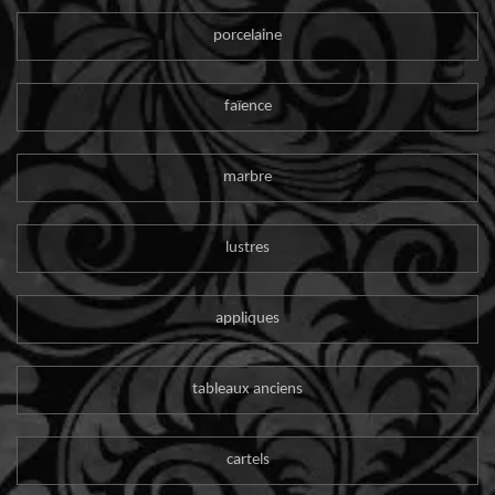
porcelaine
faïence
marbre
lustres
appliques
tableaux anciens
cartels