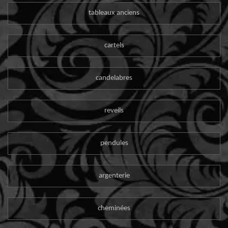
tableaux anciens
cartels
candelabres
reveils
pendules
argenterie
cheminées