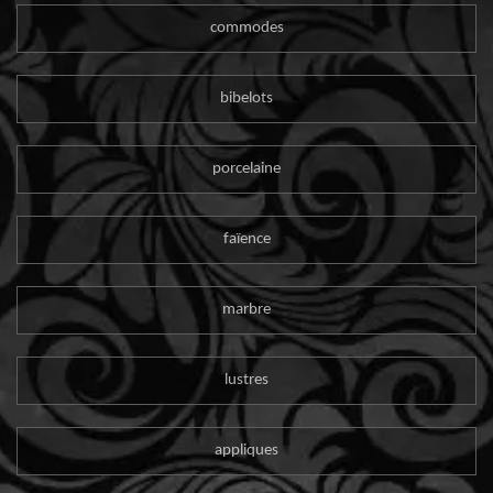
commodes
bibelots
porcelaine
faïence
marbre
lustres
appliques