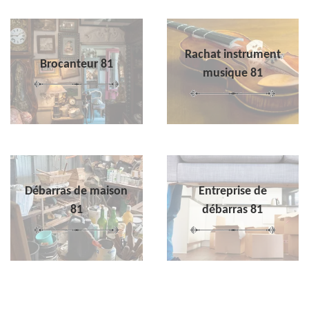
Rachat instrument
Brocanteur 81
musique 81
Débarras de maison
Entreprise de
81
débarras 81