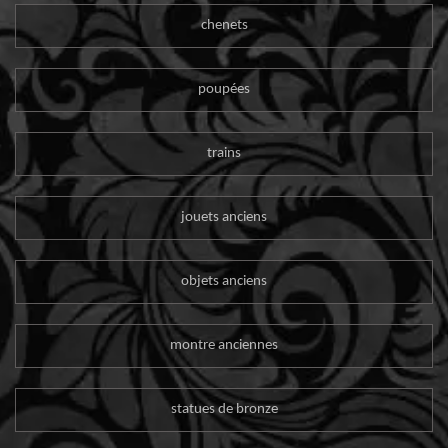
chenets
poupées
trains
jouets anciens
objets anciens
montre anciennes
statues de bronze