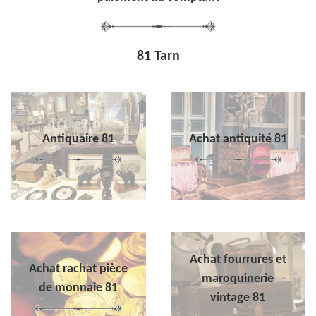
81 Tarn
Antiquaire 81
Achat antiquité 81
Achat fourrures et
Achat rachat pièce
maroquinerie
de monnaie 81
vintage 81