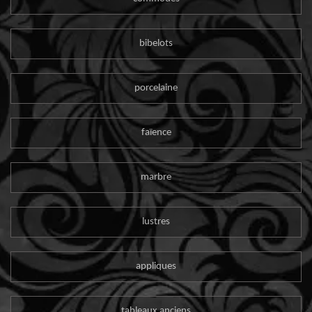
bibelots
porcelaine
faïence
marbre
lustres
appliques
tableaux anciens