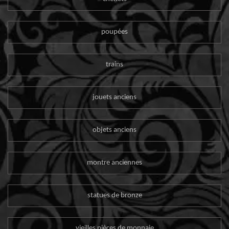
poupées
trains
jouets anciens
objets anciens
montre anciennes
statues de bronze
vieilles pièces de monnaie