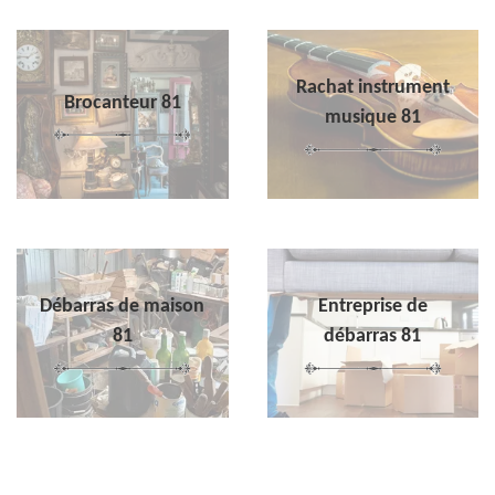
Rachat instrument
Brocanteur 81
musique 81
Débarras de maison
Entreprise de
81
débarras 81