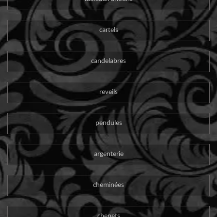
cartels
candelabres
reveils
pendules
argenterie
cheminées
chenets