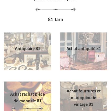
81 Tarn
Antiquaire 81
Achat antiquité 81
Achat fourrures et
Achat rachat pièce
maroquinerie
de monnaie 81
vintage 81