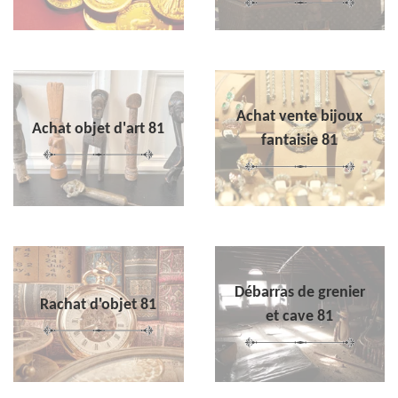
Achat vente bijoux
Achat objet d'art 81
fantaisie 81
Débarras de grenier
Rachat d'objet 81
et cave 81