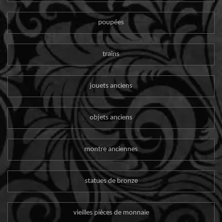
poupées
trains
jouets anciens
objets anciens
montre anciennes
statues de bronze
vieilles pièces de monnaie