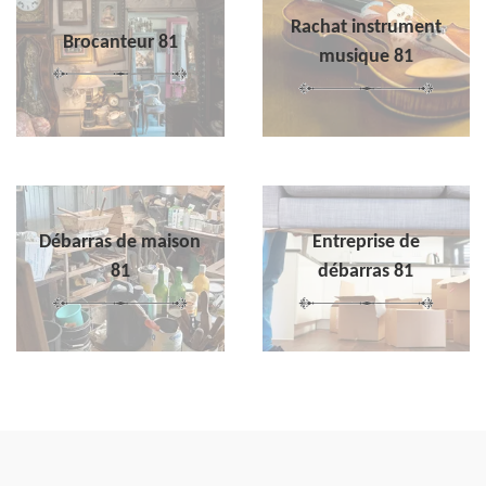
Rachat instrument
Brocanteur 81
musique 81
Débarras de maison
Entreprise de
81
débarras 81