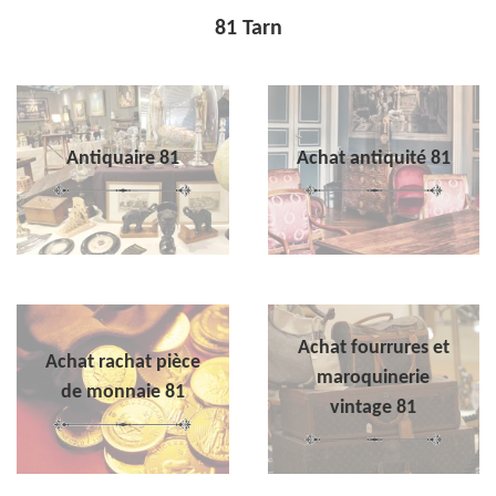
81 Tarn
Antiquaire 81
Achat antiquité 81
Achat fourrures et
Achat rachat pièce
maroquinerie
de monnaie 81
vintage 81