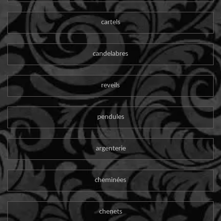
cartels
candelabres
reveils
pendules
argenterie
cheminées
chenets