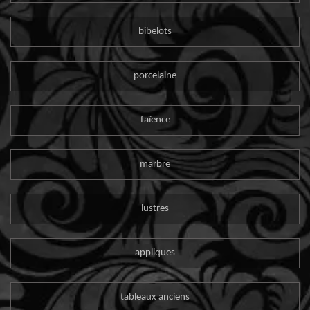
bibelots
porcelaine
faïence
marbre
lustres
appliques
tableaux anciens