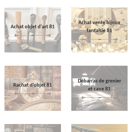
Achat vente bijoux
Achat objet d'art 81
fantaisie 81
Débarras de grenier
Rachat d'objet 81
et cave 81