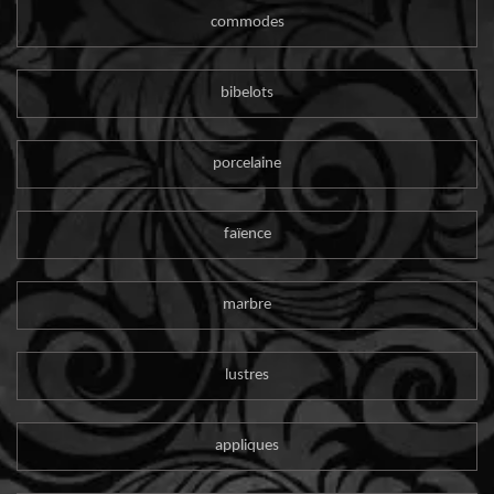
commodes
bibelots
porcelaine
faïence
marbre
lustres
appliques