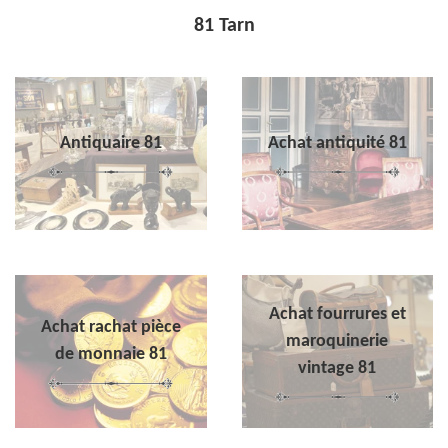
81 Tarn
Antiquaire 81
Achat antiquité 81
Achat fourrures et
Achat rachat pièce
maroquinerie
de monnaie 81
vintage 81