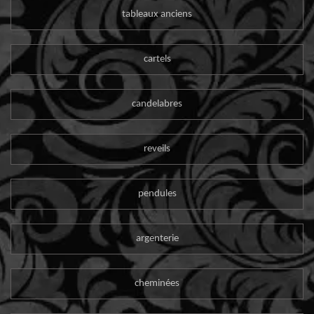
tableaux anciens
cartels
candelabres
reveils
pendules
argenterie
cheminées