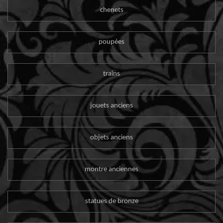
chenets
poupées
trains
jouets anciens
objets anciens
montre anciennes
statues de bronze