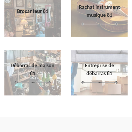
Rachat instrument
Brocanteur 81
musique 81
Débarras de maison
Entreprise de
81
débarras 81