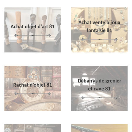
Achat vente bijoux
Achat objet d'art 81
fantaisie 81
Débarras de grenier
Rachat d'objet 81
et cave 81