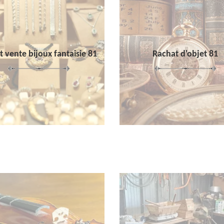
 vente bijoux fantaisie 81
Rachat d'objet 81