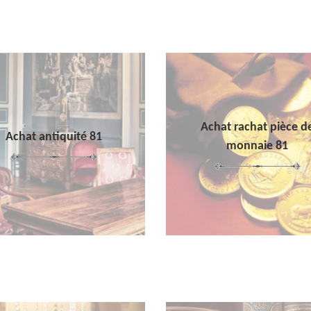
Achat rachat pièce d
Achat antiquité 81
monnaie 81