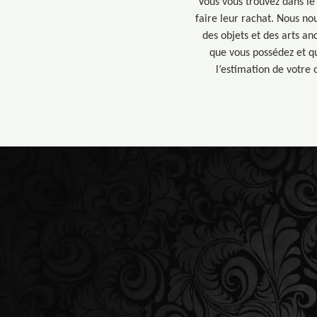
Vous vous trouvez dans le
faire leur rachat. Nous no
des objets et des arts an
que vous possédez et qu
l’estimation de votre 