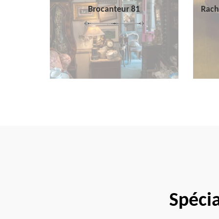
Brocanteur 81
Rach
Spécia