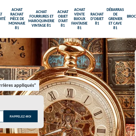
ACHAT
ACHAT
DÉBARRAS
ACHAT
ACHAT
T
RACHAT
VENTE
RACHAT
DE
FOURRURES ET
OBJET
BROC
ITÉ
PIÈCE DE
BIJOUX
D'OBJET
GRENIER
MAROQUINERIE
D'ART
MONNAIE
FANTAISIE
81
ET CAVE
VINTAGE 81
81
81
81
81
rières appliqués"