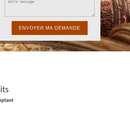
its
mptant