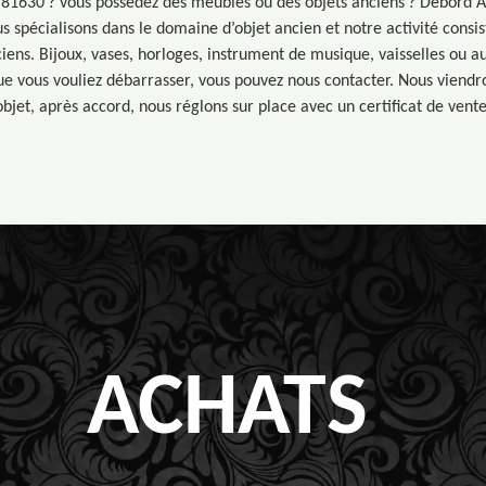
 81630 ? vous possédez des meubles ou des objets anciens ? Debord 
us spécialisons dans le domaine d’objet ancien et notre activité consi
ciens. Bijoux, vases, horloges, instrument de musique, vaisselles ou aut
e vous vouliez débarrasser, vous pouvez nous contacter. Nous viendr
objet, après accord, nous réglons sur place avec un certificat de vente
ACHATS