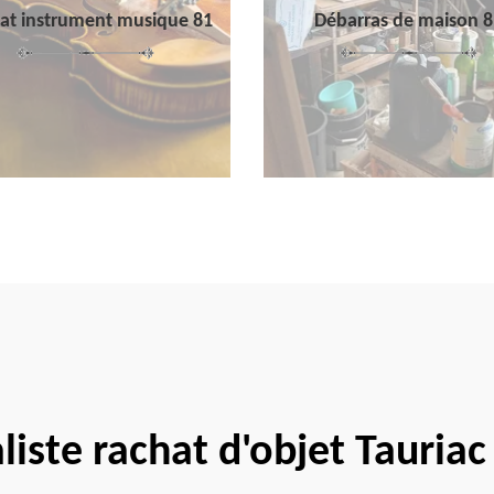
at instrument musique 81
Débarras de maison 8
liste rachat d'objet Tauria