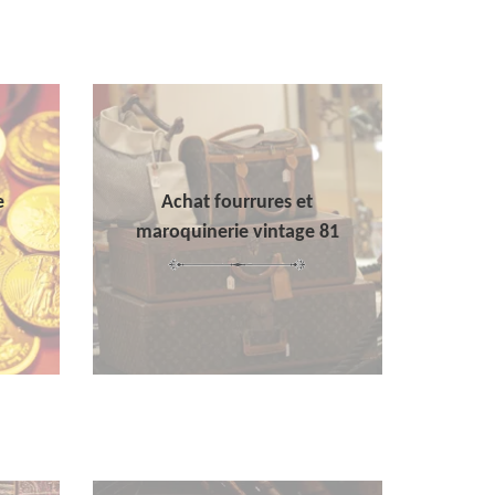
e
Achat fourrures et
maroquinerie vintage 81