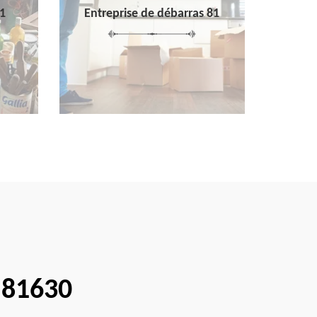
1
Entreprise de débarras 81
c 81630