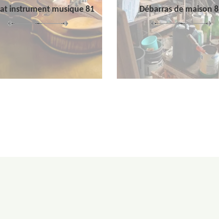
at instrument musique 81
Débarras de maison 8