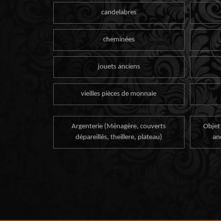
candelabres
cheminées
jouets anciens
vieilles pièces de monnaie
Argenterie (Ménagère, couverts
Objet
dépareillés, theillere, plateau)
an