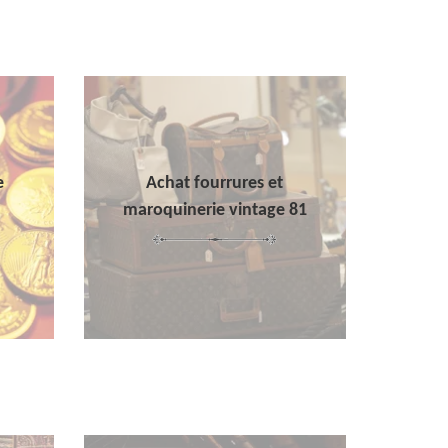
e
Achat fourrures et
maroquinerie vintage 81