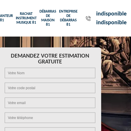
DÉBARRAS
ENTREPRISE
indisponible
RACHAT
ANTEUR
DE
DE
INSTRUMENT
81
MAISON
DÉBARRAS
indisponible
MUSIQUE 81
81
81
DEMANDEZ VOTRE ESTIMATION
GRATUITE