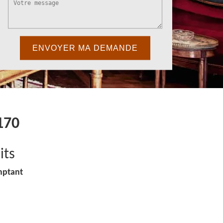
170
its
mptant