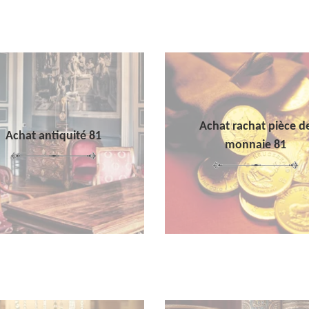
Achat rachat pièce d
Achat antiquité 81
monnaie 81