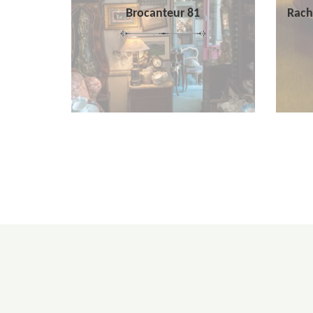
Brocanteur 81
Rach