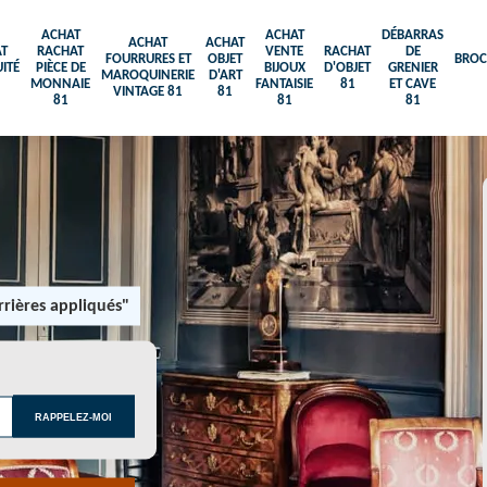
ACHAT
ACHAT
DÉBARRAS
ACHAT
ACHAT
T
RACHAT
VENTE
RACHAT
DE
FOURRURES ET
OBJET
BROC
ITÉ
PIÈCE DE
BIJOUX
D'OBJET
GRENIER
MAROQUINERIE
D'ART
MONNAIE
FANTAISIE
81
ET CAVE
VINTAGE 81
81
81
81
81
rières appliqués"