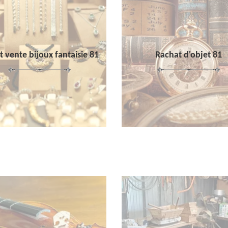
 vente bijoux fantaisie 81
Rachat d'objet 81