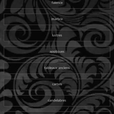
faïence
marbre
lustres
appliques
tableaux anciens
cartels
candelabres