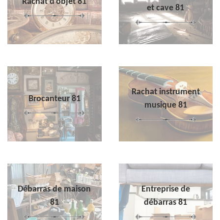
Rachat d'objet 81
et cave 81
Rachat instrument
Brocanteur 81
musique 81
Débarras de maison
Entreprise de
81
débarras 81