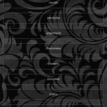
reveils
pendules
argenterie
cheminées
chenets
poupées
trains