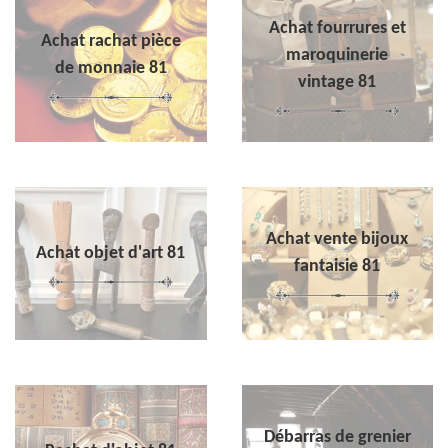
Achat fourrures et
Achat rachat pièce
maroquinerie
de monnaie 81
vintage 81
Achat vente bijoux
Achat objet d'art 81
fantaisie 81
Débarras de grenier