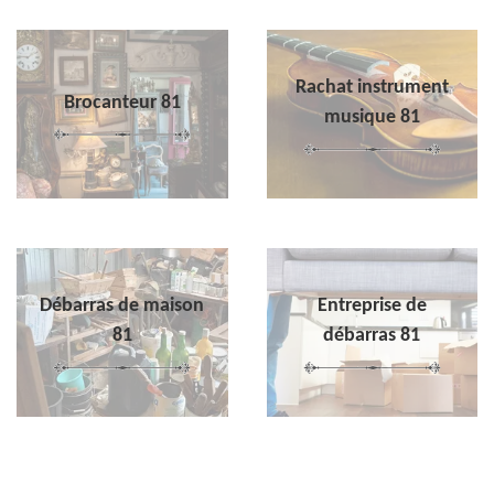
Rachat instrument
Brocanteur 81
musique 81
Débarras de maison
Entreprise de
81
débarras 81