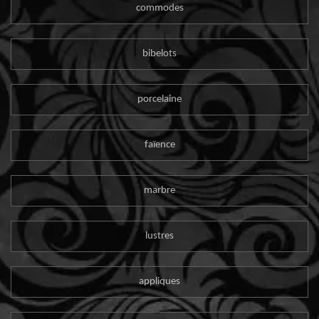
commodes
bibelots
porcelaine
faïence
marbre
lustres
appliques