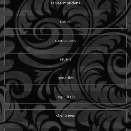
tableaux anciens
cartels
candelabres
reveils
pendules
argenterie
cheminées