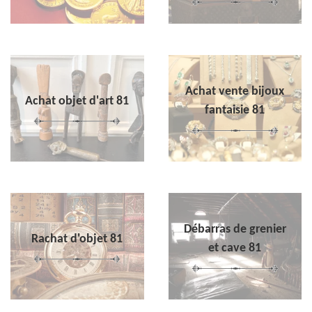
Achat vente bijoux
Achat objet d'art 81
fantaisie 81
Débarras de grenier
Rachat d'objet 81
et cave 81