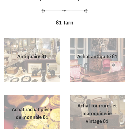
81 Tarn
Antiquaire 81
Achat antiquité 81
Achat fourrures et
Achat rachat pièce
maroquinerie
de monnaie 81
vintage 81