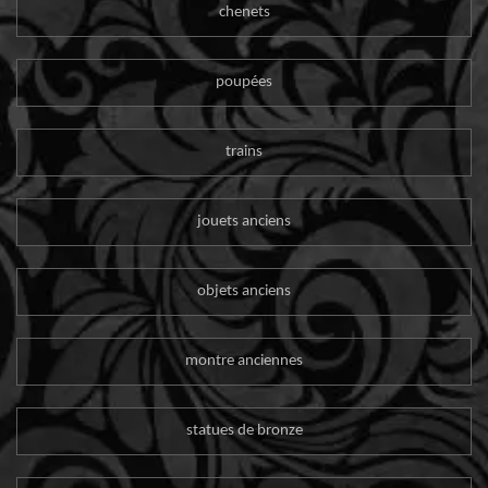
chenets
poupées
trains
jouets anciens
objets anciens
montre anciennes
statues de bronze