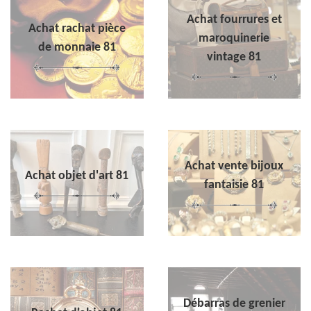
Achat fourrures et
Achat rachat pièce
maroquinerie
de monnaie 81
vintage 81
Achat vente bijoux
Achat objet d'art 81
fantaisie 81
Débarras de grenier