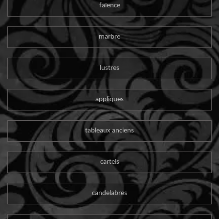
faïence
marbre
lustres
appliques
tableaux anciens
cartels
candelabres