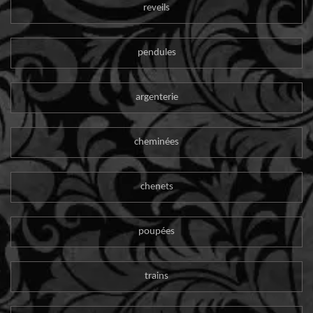
reveils
pendules
argenterie
cheminées
chenets
poupées
trains