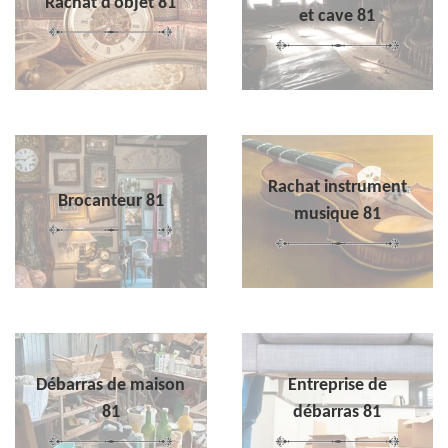
Rachat d'objet 81
et cave 81
Rachat instrument
Brocanteur 81
musique 81
Débarras de maison
Entreprise de
81
débarras 81