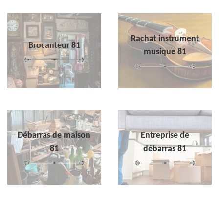
Rachat instrument
Brocanteur 81
musique 81
Débarras de maison
Entreprise de
81
débarras 81