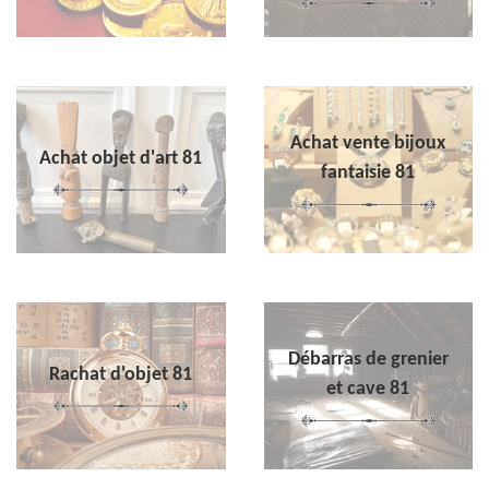
Achat vente bijoux
Achat objet d'art 81
fantaisie 81
Débarras de grenier
Rachat d'objet 81
et cave 81