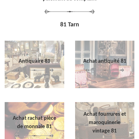
81 Tarn
Antiquaire 81
Achat antiquité 81
Achat fourrures et
Achat rachat pièce
maroquinerie
de monnaie 81
vintage 81