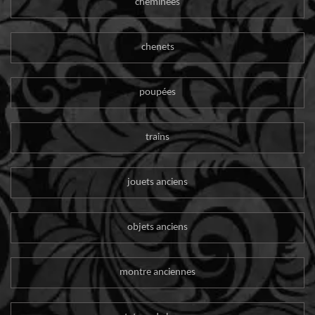
cheminées
chenets
poupées
trains
jouets anciens
objets anciens
montre anciennes