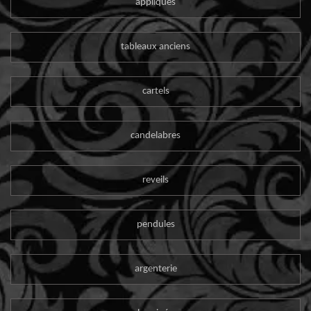
appliques
tableaux anciens
cartels
candelabres
reveils
pendules
argenterie