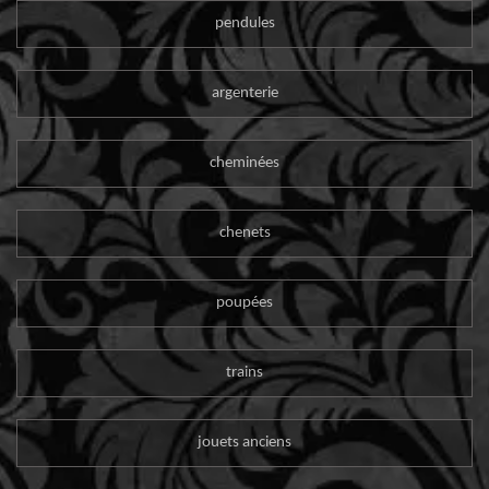
pendules
argenterie
cheminées
chenets
poupées
trains
jouets anciens