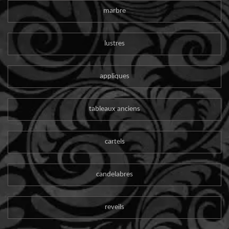
marbre
lustres
appliques
tableaux anciens
cartels
candelabres
reveils