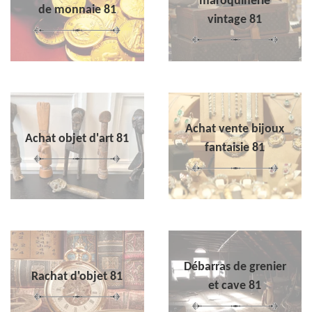
maroquinerie
de monnaie 81
vintage 81
Achat vente bijoux
Achat objet d'art 81
fantaisie 81
Débarras de grenier
Rachat d'objet 81
et cave 81