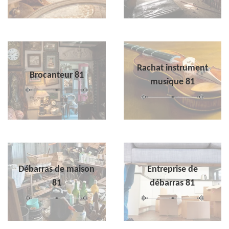
Rachat instrument
Brocanteur 81
musique 81
Débarras de maison
Entreprise de
81
débarras 81