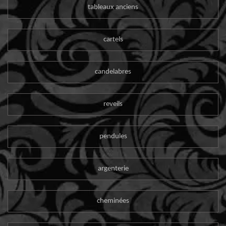
tableaux anciens
cartels
candelabres
reveils
pendules
argenterie
cheminées