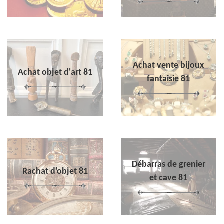
Achat vente bijoux
Achat objet d'art 81
fantaisie 81
Débarras de grenier
Rachat d'objet 81
et cave 81