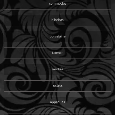
commodes
bibelots
porcelaine
faïence
marbre
lustres
appliques