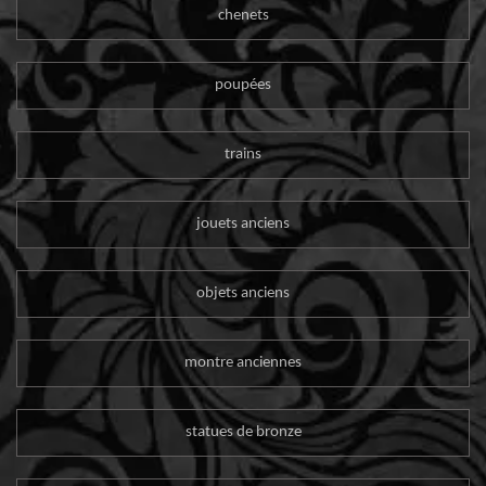
chenets
poupées
trains
jouets anciens
objets anciens
montre anciennes
statues de bronze