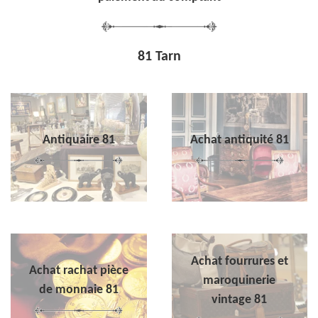
81 Tarn
Antiquaire 81
Achat antiquité 81
Achat fourrures et
Achat rachat pièce
maroquinerie
de monnaie 81
vintage 81