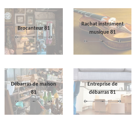
Rachat instrument
Brocanteur 81
musique 81
Débarras de maison
Entreprise de
81
débarras 81