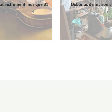
at instrument musique 81
Débarras de maison 8