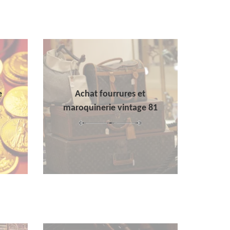
e
Achat fourrures et
maroquinerie vintage 81