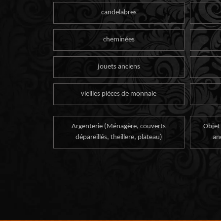
candelabres
cheminées
jouets anciens
vieilles pièces de monnaie
Argenterie (Ménagère, couverts
Objet
dépareillés, theillere, plateau)
an