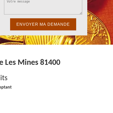
ye Les Mines 81400
its
mptant