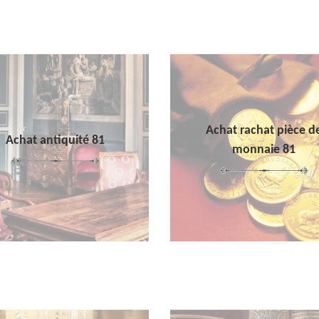
Achat rachat pièce d
Achat antiquité 81
monnaie 81