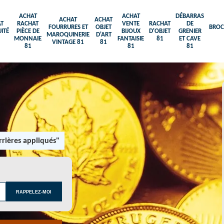
ACHAT
ACHAT
DÉBARRAS
ACHAT
ACHAT
T
RACHAT
VENTE
RACHAT
DE
FOURRURES ET
OBJET
BROC
ITÉ
PIÈCE DE
BIJOUX
D'OBJET
GRENIER
MAROQUINERIE
D'ART
MONNAIE
FANTAISIE
81
ET CAVE
VINTAGE 81
81
81
81
81
rières appliqués"