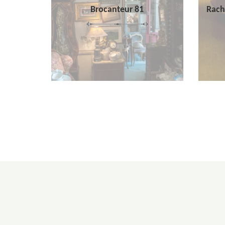
Brocanteur 81
Rach