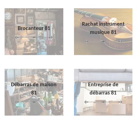
Rachat instrument
Brocanteur 81
musique 81
Débarras de maison
Entreprise de
81
débarras 81