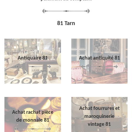
81 Tarn
Antiquaire 81
Achat antiquité 81
Achat fourrures et
Achat rachat pièce
maroquinerie
de monnaie 81
vintage 81