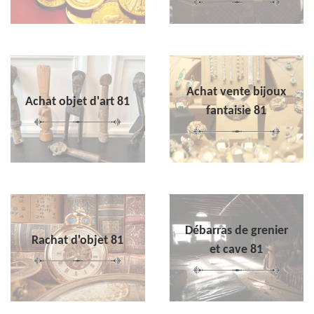
Achat vente bijoux
Achat objet d'art 81
fantaisie 81
Débarras de grenier
Rachat d'objet 81
et cave 81