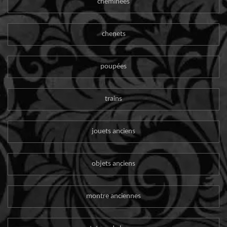
cheminées
chenets
poupées
trains
jouets anciens
objets anciens
montre anciennes