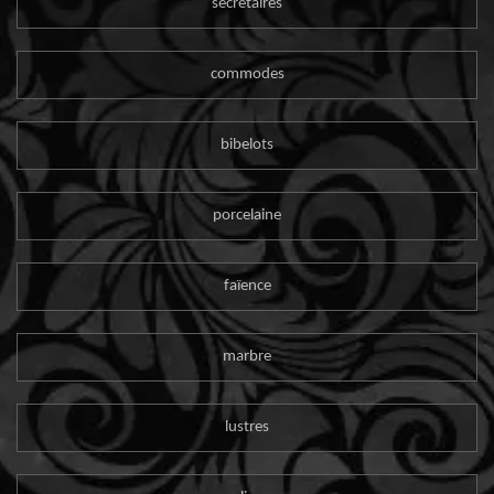
secrétaires
commodes
bibelots
porcelaine
faïence
marbre
lustres