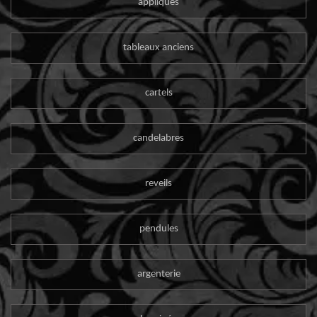
appliques
tableaux anciens
cartels
candelabres
reveils
pendules
argenterie