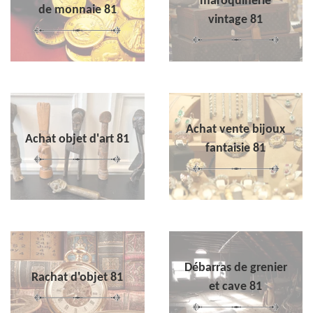
maroquinerie
de monnaie 81
vintage 81
Achat vente bijoux
Achat objet d'art 81
fantaisie 81
Débarras de grenier
Rachat d'objet 81
et cave 81