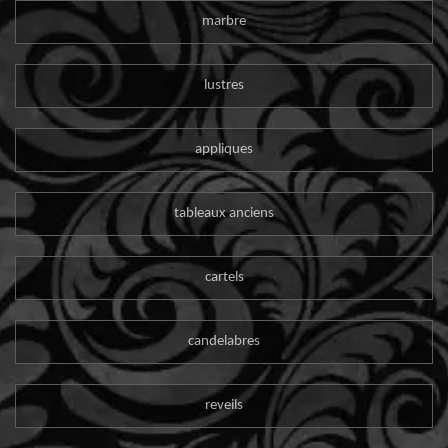
marbre
lustres
appliques
tableaux anciens
cartels
candelabres
reveils