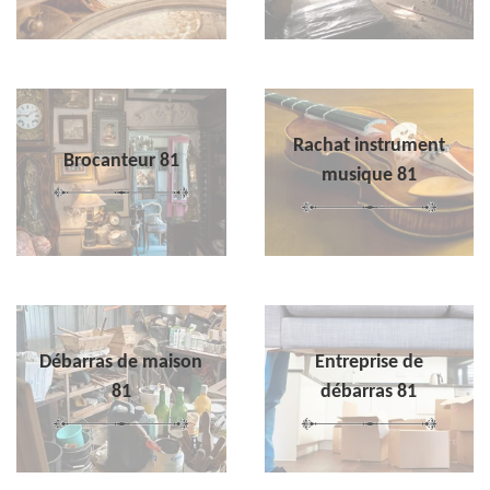
Rachat instrument
Brocanteur 81
musique 81
Débarras de maison
Entreprise de
81
débarras 81