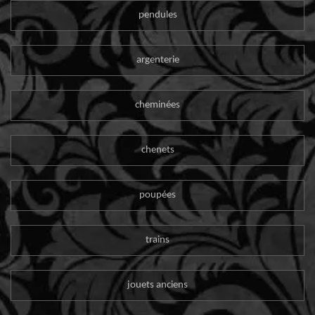
pendules
argenterie
cheminées
chenets
poupées
trains
jouets anciens