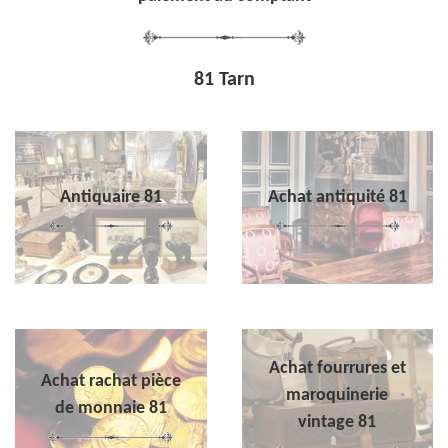
81 Tarn
Antiquaire 81
Achat antiquité 81
Achat fourrures et
Achat rachat pièce
maroquinerie
de monnaie 81
vintage 81