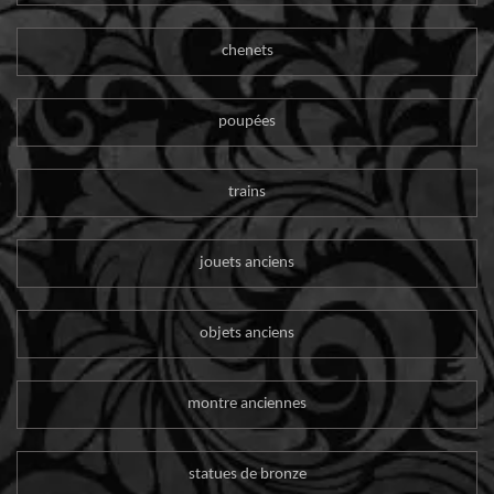
chenets
poupées
trains
jouets anciens
objets anciens
montre anciennes
statues de bronze