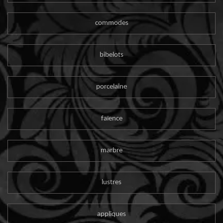
commodes
bibelots
porcelaine
faïence
marbre
lustres
appliques