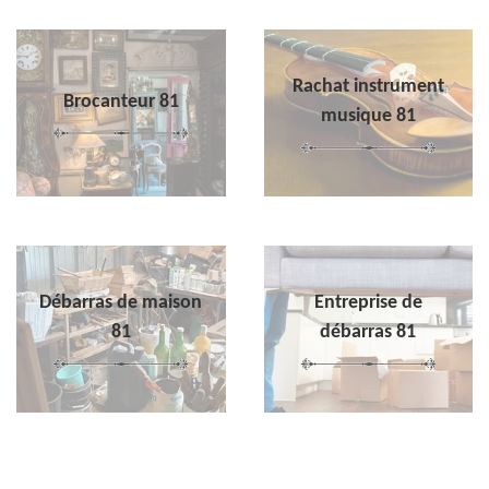
Rachat instrument
Brocanteur 81
musique 81
Débarras de maison
Entreprise de
81
débarras 81