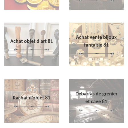
Achat vente bijoux
Achat objet d'art 81
fantaisie 81
Débarras de grenier
Rachat d'objet 81
et cave 81