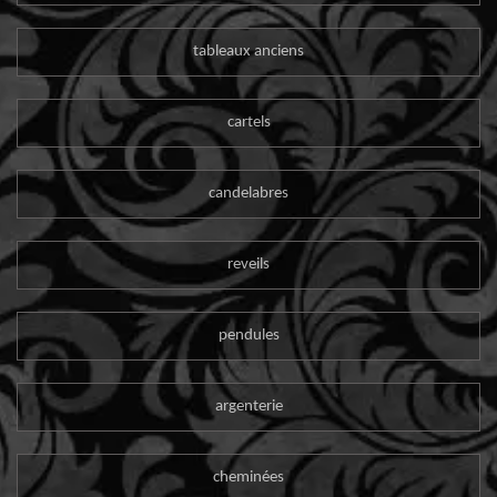
tableaux anciens
cartels
candelabres
reveils
pendules
argenterie
cheminées